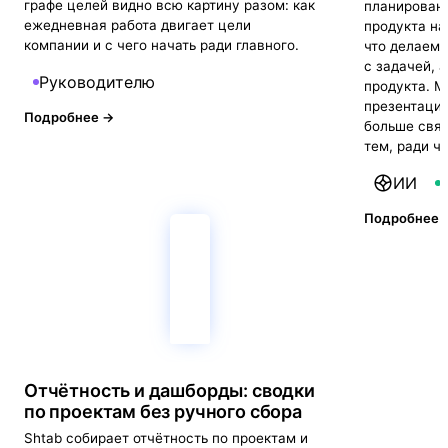
графе целей видно всю картину разом: как
планировани
ежедневная работа двигает цели
продукта на
компании и с чего начать ради главного.
что делаем,
с задачей, 
Руководителю
продукта. М
презентация
Подробнее →
больше связ
тем, ради че
ИИ
Подробнее 
Отчётность и дашборды: сводки
по проектам без ручного сбора
Shtab собирает отчётность по проектам и