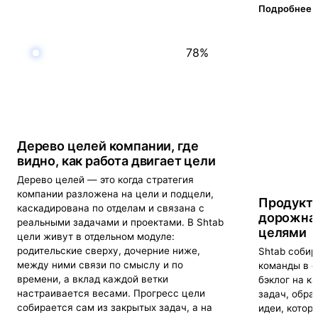
Подробнее 
78%
Дерево целей компании, где
видно, как работа двигает цели
Дерево целей — это когда стратегия
компании разложена на цели и подцели,
Продукто
каскадирована по отделам и связана с
дорожная
реальными задачами и проектами. В Shtab
целями
цели живут в отдельном модуле:
родительские сверху, дочерние ниже,
Shtab собир
между ними связи по смыслу и по
команды в о
времени, а вклад каждой ветки
бэклог на к
настраивается весами. Прогресс цели
задач, обра
собирается сам из закрытых задач, а на
идеи, котор