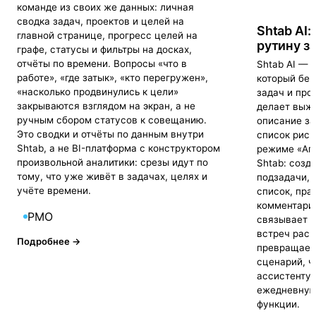
команде из своих же данных: личная
сводка задач, проектов и целей на
Shtab AI:
главной странице, прогресс целей на
рутину за
графе, статусы и фильтры на досках,
отчёты по времени. Вопросы «что в
Shtab AI — 
работе», «где затык», «кто перегружен»,
который бер
«насколько продвинулись к цели»
задач и про
закрываются взглядом на экран, а не
делает выжи
ручным сбором статусов к совещанию.
описание за
Это сводки и отчёты по данным внутри
список риск
Shtab, а не BI-платформа с конструктором
режиме «Аге
произвольной аналитики: срезы идут по
Shtab: созд
тому, что уже живёт в задачах, целях и
подзадачи, 
учёте времени.
список, пра
комментарий
PMO
связывает к
встреч расш
Подробнее →
превращает 
сценарий, ч
ассистенту и
ежедневную 
функции.