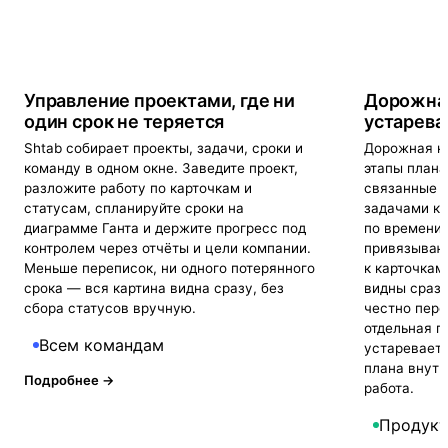
Управление проектами, где ни
Дорожная
один срок не теряется
устаревае
Shtab собирает проекты, задачи, сроки и
Дорожная ка
команду в одном окне. Заведите проект,
этапы плана
разложите работу по карточкам и
связанные 
статусам, спланируйте сроки на
задачами к
диаграмме Ганта и держите прогресс под
по времени 
контролем через отчёты и цели компании.
привязывают
Меньше переписок, ни одного потерянного
к карточкам
срока — вся картина видна сразу, без
видны сразу
сбора статусов вручную.
честно пере
отдельная п
Всем командам
устаревает 
плана внутр
Подробнее →
работа.
Продукт