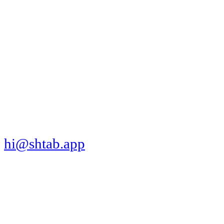
МЫ В СОЦСЕТЯХ
СКАЧАТЬ ПРИЛОЖЕНИЕ
hi@shtab.app
Санкт-Петербург,
Синопская наб., 50а
ИНН 7839130405
ОГРН 1207800109065