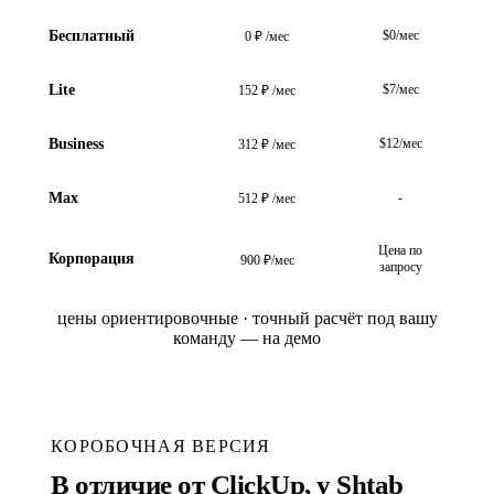
Бесплатный
$0/мес
0 ₽ /мес
Lite
$7/мес
152 ₽ /мес
Business
$12/мес
312 ₽ /мес
Max
-
512 ₽ /мес
Цена по
Корпорация
900 ₽/мес
запросу
цены ориентировочные · точный расчёт под вашу
команду — на демо
КОРОБОЧНАЯ ВЕРСИЯ
В отличие от ClickUp, у Shtab