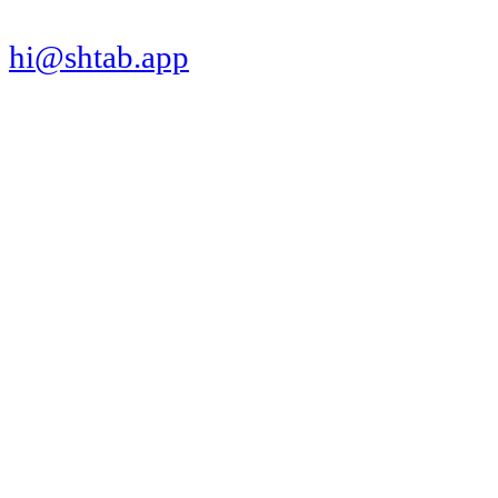
hi@shtab.app
Санкт-Петербург,
Синопская наб., 50а
ИНН 7839130405
ОГРН 1207800109065
Реестр ПО
Продукт
Трекер
Компания
Платформы
Вакансии
Сравнения
Интеграции