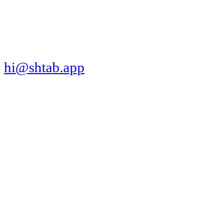
СКАЧАТЬ ПРИЛОЖЕНИЕ
hi@shtab.app
Санкт-Петербург,
Синопская наб., 50а
ИНН 7839130405
ОГРН 1207800109065
Реестр ПО
Продукт
Трекер