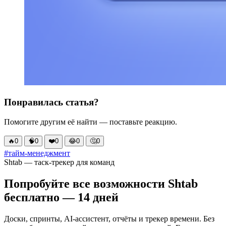
Понравилась статья?
Помогите другим её найти — поставьте реакцию.
🔥
0
🧠
0
❤️
0
😂
0
🤔
0
#тайм-менеджмент
Shtab — таск-трекер для команд
Попробуйте все возможности Shtab
бесплатно — 14 дней
Доски, спринты, AI-ассистент, отчёты и трекер времени. Без