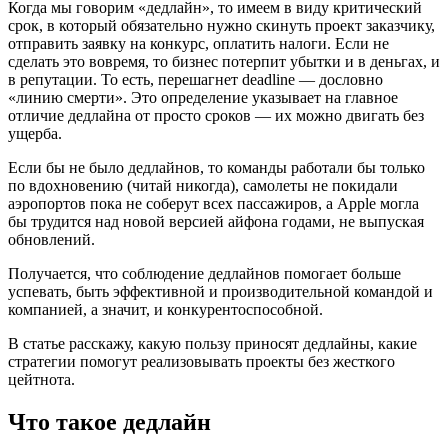
Когда мы говорим «дедлайн», то имеем в виду критический
срок, в который обязательно нужно скинуть проект заказчику,
отправить заявку на конкурс, оплатить налоги. Если не
сделать это вовремя, то бизнес потерпит убытки и в деньгах, и
в репутации. То есть, перешагнет deadline — дословно
«линию смерти». Это определение указывает на главное
отличие дедлайна от просто сроков — их можно двигать без
ущерба.
Если бы не было дедлайнов, то команды работали бы только
по вдохновению (читай никогда), самолеты не покидали
аэропортов пока не соберут всех пассажиров, а Apple могла
бы трудится над новой версией айфона годами, не выпуская
обновлений.
Получается, что соблюдение дедлайнов помогает больше
успевать, быть эффективной и производительной командой и
компанией, а значит, и конкурентоспособной.
В статье расскажу, какую пользу приносят дедлайны, какие
стратегии помогут реализовывать проекты без жесткого
цейтнота.
Что такое дедлайн