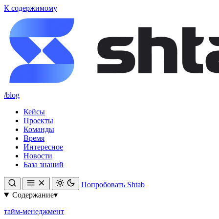
К содержимому
/blog
Кейсы
Проекты
Команды
Время
Интересное
Новости
База знаний
Попробовать Shtab
Содержание
▾
тайм-менеджмент