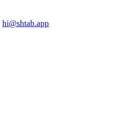
hi@shtab.app
Санкт-Петербург,
Синопская наб., 50а
ИНН 7839130405
ОГРН 1207800109065
Реестр ПО
Продукт
Трекер
Компания
Платформы