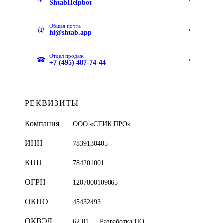
✈
ShtabHelpbot
Общая почта
›
@
hi@shtab.app
Отдел продаж
›
☎
+7 (495) 487-74-44
РЕКВИЗИТЫ
Компания
ООО «СТИК ПРО»
ИНН
7839130405
КПП
784201001
ОГРН
1207800109065
ОКПО
45432493
ОКВЭД
62.01 — Разработка ПО