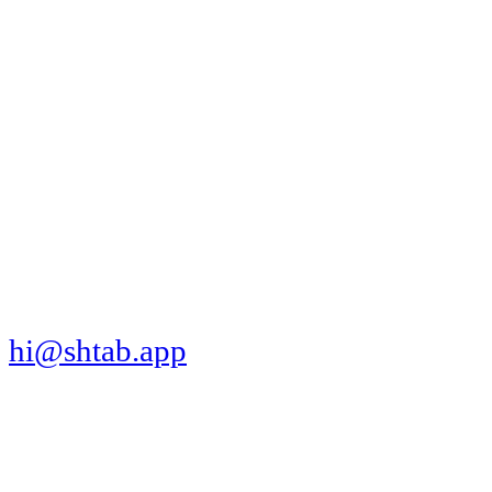
МЫ В СОЦСЕТЯХ
СКАЧАТЬ ПРИЛОЖЕНИЕ
hi@shtab.app
Санкт-Петербург,
Синопская наб., 50а
ИНН 7839130405