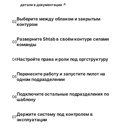
детали в документации ↗
Выберите между облаком и закрытым
02
контуром
Разверните Shtab в своём контуре силами
03
команды
Настройте права и роли под оргструктуру
04
Перенесите работу и запустите пилот на
05
одном подразделении
Подключите остальные подразделения по
06
шаблону
Держите систему под контролем в
07
эксплуатации