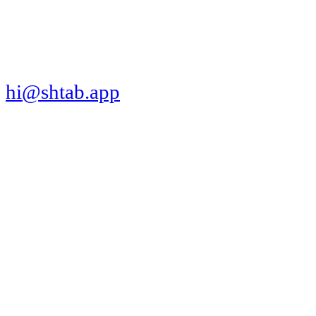
СКАЧАТЬ ПРИЛОЖЕНИЕ
hi@shtab.app
Санкт-Петербург,
Синопская наб., 50а
ИНН 7839130405
ОГРН 1207800109065
Реестр ПО
Продукт
Трекер