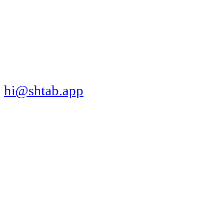
МЫ В СОЦСЕТЯХ
СКАЧАТЬ ПРИЛОЖЕНИЕ
hi@shtab.app
Санкт-Петербург,
Синопская наб., 50а
ИНН 7839130405
ОГРН 1207800109065
Реестр ПО
Продукт