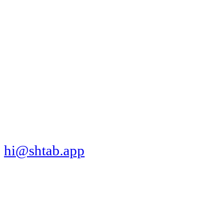
МЫ В СОЦСЕТЯХ
СКАЧАТЬ ПРИЛОЖЕНИЕ
hi@shtab.app
Санкт-Петербург,
Синопская наб., 50а
ИНН 7839130405