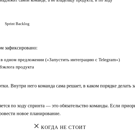
надлежит самой команде, а не владельцу продукта, и по ходу
Sprint Backlog
ом зафиксировано:
 в одном предложении («Запустить интеграцию с Telegram»)
бэклога продукта
ки. Внутри него команда сама решает, в каком порядке делать з
яется по ходу спринта — это обязательство команды. Если приор
ровести новое планирование.
КОГДА НЕ СТОИТ