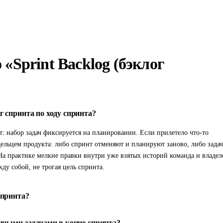
«Sprint Backlog (бэклог
 спринта по ходу спринта?
: набор задач фиксируется на планировании. Если прилетело что-то
адельцем продукта: либо спринт отменяют и планируют заново, либо задач
На практике мелкие правки внутри уже взятых историй команда и владел
ду собой, не трогая цель спринта.
спринта?
нными задачами в конце спринта?