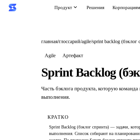
Продукт
Решения
Корпорация
главная
/
глоссарий
/
agile
/
sprint backlog (бэклог
Agile
Артефакт
Sprint Backlog (бэ
Часть бэклога продукта, которую команда 
выполнения.
КРАТКО
Sprint Backlog (бэклог спринта) — задачи, кот
выполнения. Список собирают на планировании: