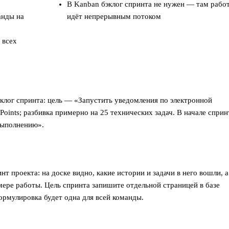
В Kanban бэклог спринта не нужен — там рабо
анды на
идёт непрерывным потоком
 всех
Бэклог спринта: цель — «Запустить уведомления по электронной
oints; разбивка примерно на 25 технических задач. В начале сприн
 выполнению».
нт проекта: на доске видно, какие истории и задачи в него вошли, а
ере работы. Цель спринта запишите отдельной страницей в базе
формулировка будет одна для всей команды.