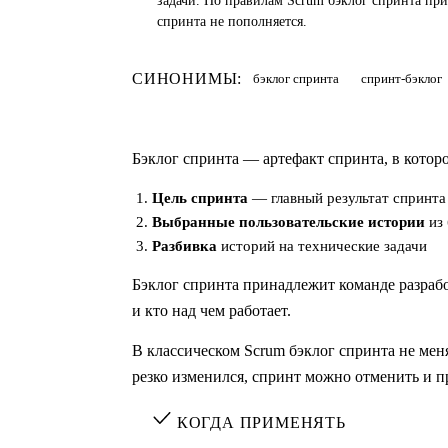
задачи. По правилам Scrum бэклог спринта при
спринта не пополняется.
СИНОНИМЫ:
бэклог спринта
спринт-бэклог
Бэклог спринта — артефакт спринта, в котор
Цель спринта
— главный результат спринта
Выбранные пользовательские истории
из 
Разбивка
историй на технические задачи
Бэклог спринта принадлежит команде разработ
и кто над чем работает.
В классическом Scrum бэклог спринта не мен
резко изменился, спринт можно отменить и п
КОГДА ПРИМЕНЯТЬ