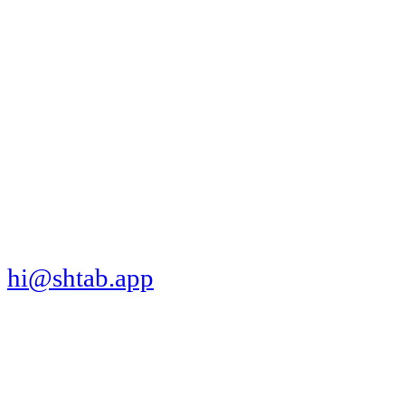
МЫ В СОЦСЕТЯХ
СКАЧАТЬ ПРИЛОЖЕНИЕ
hi@shtab.app
Санкт-Петербург,
Синопская наб., 50а
ИНН 7839130405