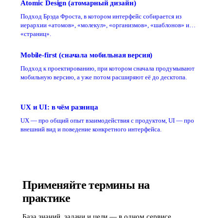
Atomic Design (атомарный дизайн)
Подход Брэда Фроста, в котором интерфейс собирается из
иерархии «атомов», «молекул», «организмов», «шаблонов» и
«страниц».
Mobile-first (сначала мобильная версия)
Подход к проектированию, при котором сначала продумывают
мобильную версию, а уже потом расширяют её до десктопа.
UX и UI: в чём разница
UX — про общий опыт взаимодействия с продуктом, UI — про
внешний вид и поведение конкретного интерфейса.
Применяйте термины на
практике
База знаний, задачи и цели — в одном сервисе.