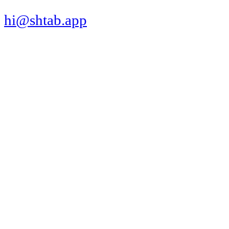
hi@shtab.app
Санкт-Петербург,
Синопская наб., 50а
ИНН 7839130405
ОГРН 1207800109065
Реестр ПО
Продукт
Трекер
Компания
Платформы
Вакансии
Сравнения
Интеграции