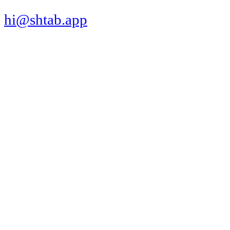
hi@shtab.app
Санкт-Петербург,
Синопская наб., 50а
ИНН 7839130405
ОГРН 1207800109065
Реестр ПО
Продукт
Трекер
Компания
Платформы
Вакансии
Сравнения
Интеграции