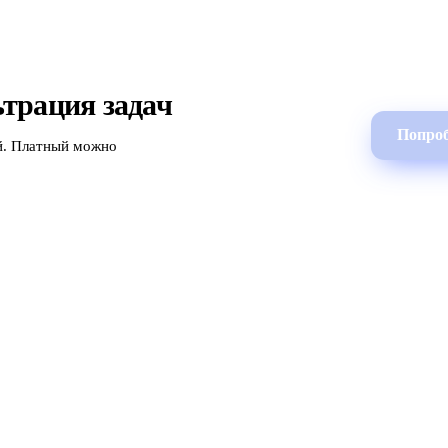
трация задач
Попроб
й. Платный можно
Продукт
Сравнения