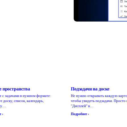
е пространства
Подзадачи на доске
е с задачами в нужном формате:
Не нужно открывать каждую карто
е доску, список, календарь,
чтобы увидеть подзадачи. Просто
му…
"Дисплей" в…
 ›
Подробнее ›