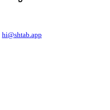
СКАЧАТЬ ПРИЛОЖЕНИЕ
hi@shtab.app
Санкт-Петербург,
Синопская наб., 50а
ИНН 7839130405
ОГРН 1207800109065
Реестр ПО