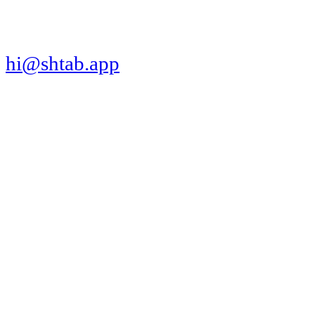
hi@shtab.app
Санкт-Петербург,
Синопская наб., 50а
ИНН 7839130405
ОГРН 1207800109065
Реестр ПО
Продукт
Трекер
Компания
Платформы