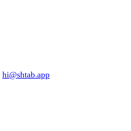
МЫ В СОЦСЕТЯХ
СКАЧАТЬ ПРИЛОЖЕНИЕ
hi@shtab.app
Санкт-Петербург,
Синопская наб., 50а
ИНН 7839130405
ОГРН 1207800109065
Реестр ПО