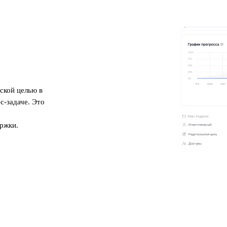
ской целью в
с-задаче. Это
,
ержки.