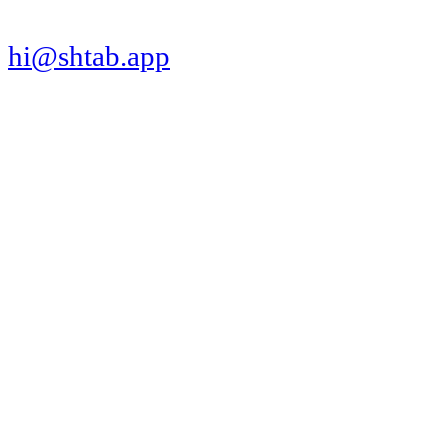
hi@shtab.app
Санкт-Петербург,
Синопская наб., 50а
ИНН 7839130405
ОГРН 1207800109065
Реестр ПО
Продукт
Трекер
Компания
Платформы
Вакансии
Сравнения