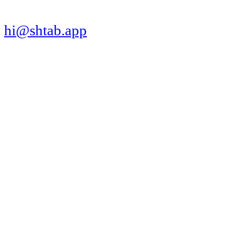
hi@shtab.app
Санкт-Петербург,
Синопская наб., 50а
ИНН 7839130405
ОГРН 1207800109065
Реестр ПО
Продукт
Трекер
Компания
Платформы
Вакансии
Сравнения