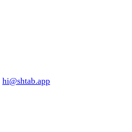
МЫ В СОЦСЕТЯХ
СКАЧАТЬ ПРИЛОЖЕНИЕ
hi@shtab.app
Санкт-Петербург,
Синопская наб., 50а
ИНН 7839130405
ОГРН 1207800109065