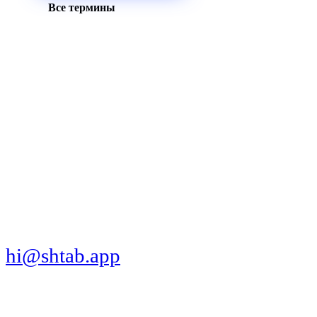
Все термины
МЫ В СОЦСЕТЯХ
СКАЧАТЬ ПРИЛОЖЕНИЕ
hi@shtab.app
Санкт-Петербург,
Синопская наб., 50а