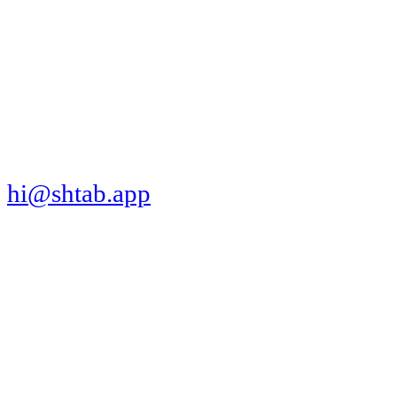
МЫ В СОЦСЕТЯХ
СКАЧАТЬ ПРИЛОЖЕНИЕ
hi@shtab.app
Санкт-Петербург,
Синопская наб., 50а
ИНН 7839130405
ОГРН 1207800109065
Реестр ПО