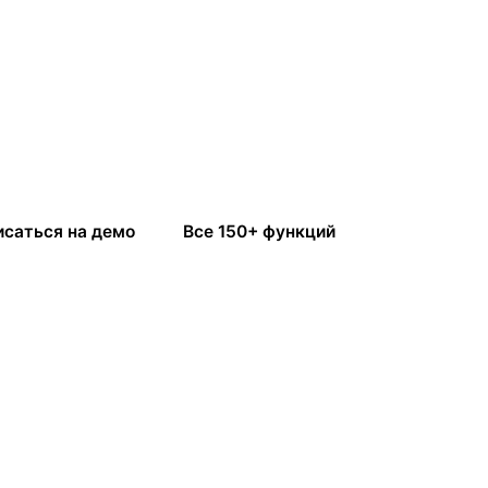
исаться на демо
Все 150+ функций