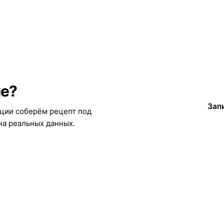
ие?
Зап
ации соберём рецепт под
на реальных данных.