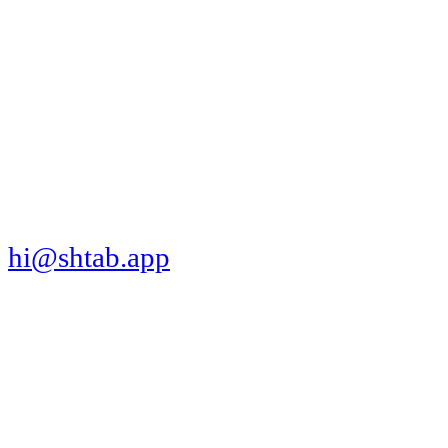
МЫ В СОЦСЕТЯХ
СКАЧАТЬ ПРИЛОЖЕНИЕ
hi@shtab.app
Санкт-Петербург,
Синопская наб., 50а
ИНН 7839130405
ОГРН 1207800109065
Реестр ПО