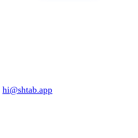
МЫ В СОЦСЕТЯХ
СКАЧАТЬ ПРИЛОЖЕНИЕ
hi@shtab.app
Санкт-Петербург,
Синопская наб., 50а
ИНН 7839130405
ОГРН 1207800109065