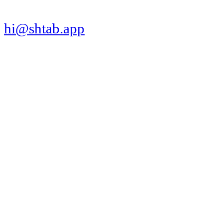
hi@shtab.app
Санкт-Петербург,
Синопская наб., 50а
ИНН 7839130405
ОГРН 1207800109065
Реестр ПО
Продукт
Трекер
Компания
Платформы
Вакансии
Сравнения