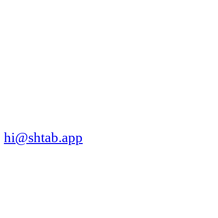
МЫ В СОЦСЕТЯХ
СКАЧАТЬ ПРИЛОЖЕНИЕ
hi@shtab.app
Санкт-Петербург,
Синопская наб., 50а
ИНН 7839130405
ОГРН 1207800109065