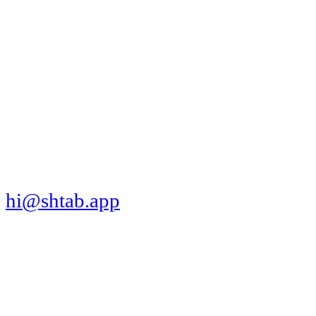
МЫ В СОЦСЕТЯХ
СКАЧАТЬ ПРИЛОЖЕНИЕ
hi@shtab.app
Санкт-Петербург,
Синопская наб., 50а
ИНН 7839130405
ОГРН 1207800109065