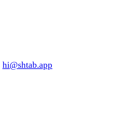
МЫ В СОЦСЕТЯХ
СКАЧАТЬ ПРИЛОЖЕНИЕ
hi@shtab.app
Санкт-Петербург,
Синопская наб., 50а
ИНН 7839130405
ОГРН 1207800109065
Реестр ПО