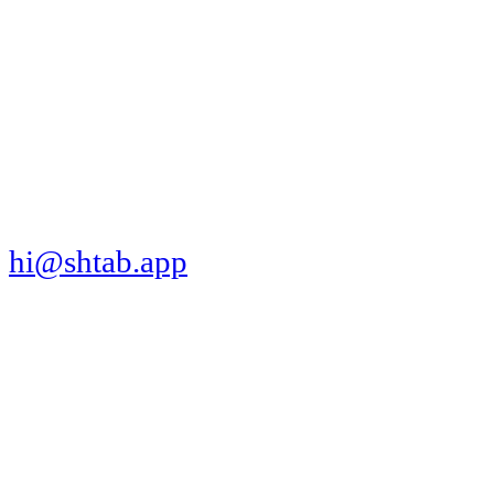
МЫ В СОЦСЕТЯХ
СКАЧАТЬ ПРИЛОЖЕНИЕ
hi@shtab.app
Санкт-Петербург,
Синопская наб., 50а
ИНН 7839130405
ОГРН 1207800109065
Реестр ПО