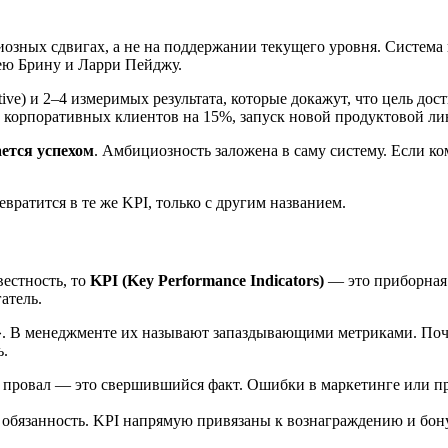
циозных сдвигах, а не на поддержании текущего уровня. Систем
ею Брину и Ларри Пейджу.
e) и 2–4 измеримых результата, которые докажут, что цель дост
ы корпоративных клиентов на 15%, запуск новой продуктовой л
ется успехом
. Амбициозность заложена в саму систему. Если к
ратится в те же KPI, только с другим названием.
естность, то
KPI (Key Performance Indicators)
— это приборная 
гатель.
да». В менеджменте их называют запаздывающими метриками. Поч
ь.
т провал — это свершившийся факт. Ошибки в маркетинге или пр
обязанность. KPI напрямую привязаны к вознаграждению и бону