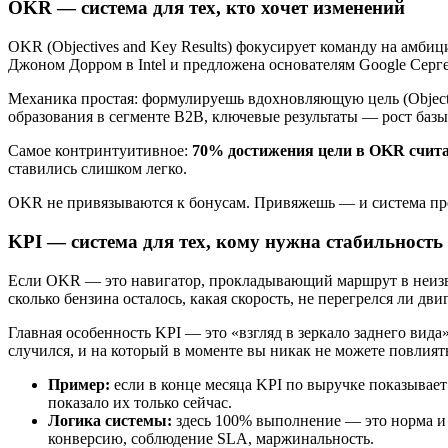
OKR — система для тех, кто хочет изменений
OKR (Objectives and Key Results) фокусирует команду на амби
Джоном Дорром в Intel и предложена основателям Google Серг
Механика простая: формулируешь вдохновляющую цель (Objectiv
образования в сегменте B2B, ключевые результаты — рост баз
Самое контринтуитивное:
70% достижения цели в OKR счита
ставились слишком легко.
OKR не привязываются к бонусам. Привяжешь — и система прев
KPI — система для тех, кому нужна стабильность
Если OKR — это навигатор, прокладывающий маршрут в неизв
сколько бензина осталось, какая скорость, не перегрелся ли дви
Главная особенность KPI — это «взгляд в зеркало заднего ви
случился, и на который в моменте вы никак не можете повлият
Пример:
если в конце месяца KPI по выручке показывае
показало их только сейчас.
Логика системы:
здесь 100% выполнение — это норма и 
конверсию, соблюдение SLA, маржинальность.