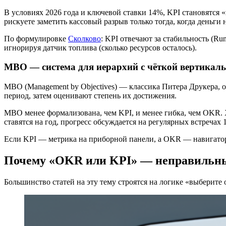
В условиях 2026 года и ключевой ставки 14%, KPI становятся
рискуете заметить кассовый разрыв только тогда, когда деньги 
По формулировке
Сколково
: KPI отвечают за стабильность (Run
игнорируя датчик топлива (сколько ресурсов осталось).
MBO — система для иерархий с чёткой вертикал
MBO (Management by Objectives) — классика Питера Друкера, 
период, затем оценивают степень их достижения.
MBO менее формализована, чем KPI, и менее гибка, чем OKR. Х
ставятся на год, прогресс обсуждается на регулярных встречах 1
Если KPI — метрика на приборной панели, а OKR — навигато
Почему «OKR или KPI» — неправильн
Большинство статей на эту тему строятся на логике «выберите 