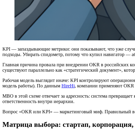
KPI — запаздывающие метрики: они показывают, что уже случ
подходы. Убирать спидометр, потому что купил навигатор — а
Главная причина провала при внедрении OKR в российских ко
существуют параллельно как «стратегический документ», кото
Рабочая модель выглядит иначе: KPI контролируют операционн
модель работы). По данным
HireHi
, компании применяют OKR к
MBO в этой схеме отвечает за адресность: система превращае
ответственность внутри иерархии.
Вопрос «OKR или KPI» — маркетинговый миф. Правильный воп
Матрица выбора: стартап, корпорация, 