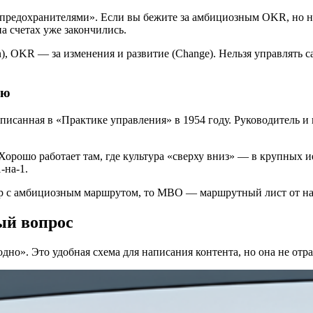
 «предохранителями». Если вы бежите за амбициозным OKR, но н
на счетах уже закончились.
),
OKR — за изменения и развитие (Change). Нельзя управлять са
ью
описанная в «Практике управления» в 1954 году. Руководитель 
орошо работает там, где культура «сверху вниз» — в крупных ие
-на-1.
р с амбициозным маршрутом, то MBO — маршрутный лист от нача
ый вопрос
одно». Это удобная схема для написания контента, но она не отра