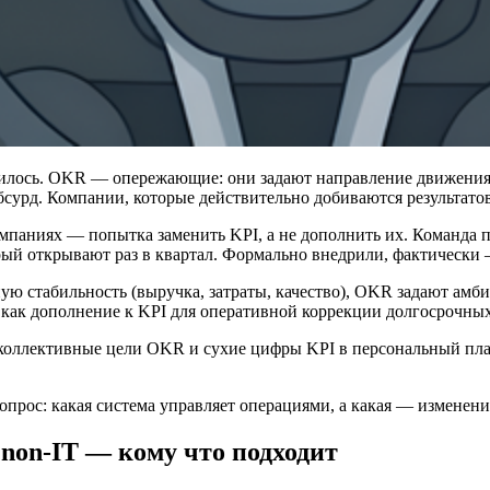
илось. OKR — опережающие: они задают направление движения.
бсурд. Компании, которые действительно добиваются результат
мпаниях — попытка заменить KPI, а не дополнить их. Команда 
рый открывают раз в квартал. Формально внедрили, фактически
ую стабильность (выручка, затраты, качество), OKR задают амб
ак дополнение к KPI для оперативной коррекции долгосрочных 
т коллективные цели OKR и сухие цифры KPI в персональный пла
рос: какая система управляет операциями, а какая — изменен
non-IT — кому что подходит