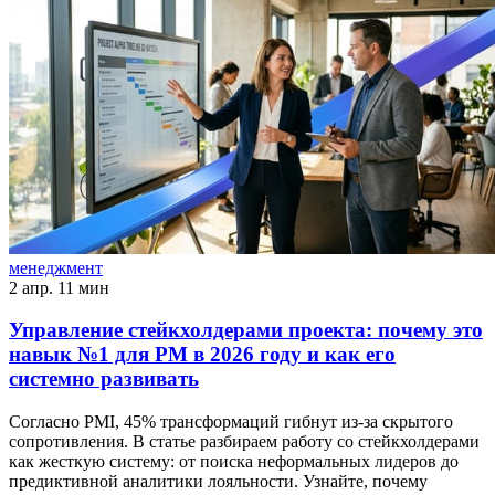
менеджмент
2 апр.
11 мин
Управление стейкхолдерами проекта: почему это
навык №1 для PM в 2026 году и как его
системно развивать
Согласно PMI, 45% трансформаций гибнут из-за скрытого
сопротивления. В статье разбираем работу со стейкхолдерами
как жесткую систему: от поиска неформальных лидеров до
предиктивной аналитики лояльности. Узнайте, почему