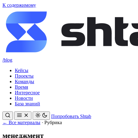
К содержимому
/blog
Кейсы
Проекты
Команды
Время
Интересное
Новости
База знаний
Попробовать Shtab
← Все материалы
·
Рубрика
менеджмент