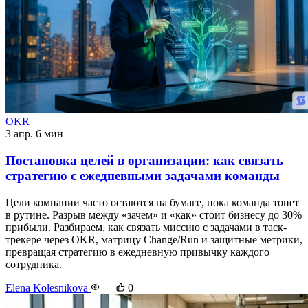
OKR
3 апр.
6 мин
Постановка целей в организации: как связать
стратегию с ежедневными задачами команды
Цели компании часто остаются на бумаге, пока команда тонет
в рутине. Разрыв между «зачем» и «как» стоит бизнесу до 30%
прибыли. Разбираем, как связать миссию с задачами в таск-
трекере через OKR, матрицу Change/Run и защитные метрики,
превращая стратегию в ежедневную привычку каждого
сотрудника.
Elena Kolesnikova
—
0