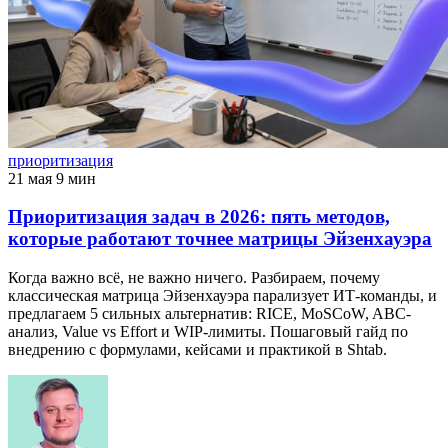
приоритизация
21 мая
9 мин
Приоритизация задач в 2026: пять методов,
которые работают точнее матрицы Эйзенхауэра
Когда важно всё, не важно ничего. Разбираем, почему
классическая матрица Эйзенхауэра парализует ИТ-команды, и
предлагаем 5 сильных альтернатив: RICE, MoSCoW, ABC-
анализ, Value vs Effort и WIP-лимиты. Пошаговый гайд по
внедрению с формулами, кейсами и практикой в Shtab.