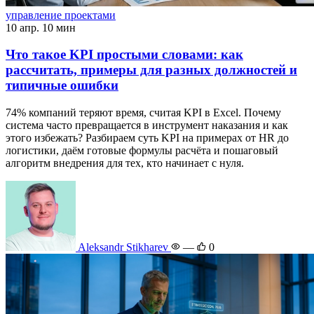
управление проектами
10 апр.
10 мин
Что такое KPI простыми словами: как
рассчитать, примеры для разных должностей и
типичные ошибки
74% компаний теряют время, считая KPI в Excel. Почему
система часто превращается в инструмент наказания и как
этого избежать? Разбираем суть KPI на примерах от HR до
логистики, даём готовые формулы расчёта и пошаговый
алгоритм внедрения для тех, кто начинает с нуля.
Aleksandr Stikharev
—
0