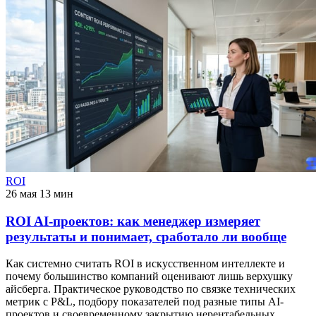
ROI
26 мая
13 мин
ROI AI-проектов: как менеджер измеряет
результаты и понимает, сработало ли вообще
Как системно считать ROI в искусственном интеллекте и
почему большинство компаний оценивают лишь верхушку
айсберга. Практическое руководство по связке технических
метрик с P&L, подбору показателей под разные типы AI-
проектов и своевременному закрытию нерентабельных