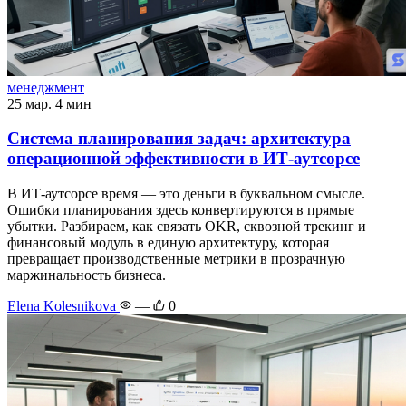
менеджмент
25 мар.
4 мин
Система планирования задач: архитектура
операционной эффективности в ИТ-аутсорсе
В ИТ-аутсорсе время — это деньги в буквальном смысле.
Ошибки планирования здесь конвертируются в прямые
убытки. Разбираем, как связать OKR, сквозной трекинг и
финансовый модуль в единую архитектуру, которая
превращает производственные метрики в прозрачную
маржинальность бизнеса.
Elena Kolesnikova
—
0