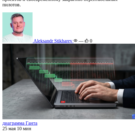
пилотов.
Aleksandr Stikharev
—
0
диаграмма Ганта
25 мая
10 мин