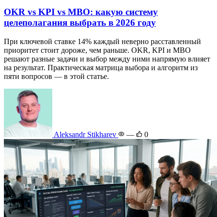
OKR vs KPI vs MBO: какую систему
целеполагания выбрать в 2026 году
При ключевой ставке 14% каждый неверно расставленный
приоритет стоит дороже, чем раньше. OKR, KPI и MBO
решают разные задачи и выбор между ними напрямую влияет
на результат. Практическая матрица выбора и алгоритм из
пяти вопросов — в этой статье.
Aleksandr Stikharev
—
0