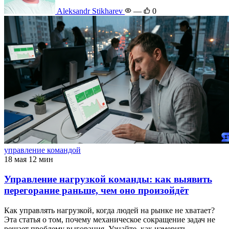
Aleksandr Stikharev
—
0
управление командой
18 мая
12 мин
Управление нагрузкой команды: как выявить
перегорание раньше, чем оно произойдёт
Как управлять нагрузкой, когда людей на рынке не хватает?
Эта статья о том, почему механическое сокращение задач не
решает проблему выгорания. Узнайте, как измерить