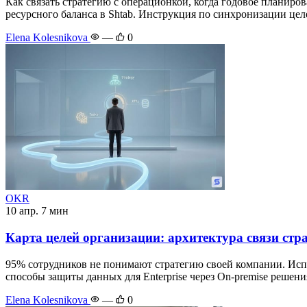
Как связать стратегию с операционкой, когда годовое планиро
ресурсного баланса в Shtab. Инструкция по синхронизации целей
Elena Kolesnikova
—
0
OKR
10 апр.
7 мин
Карта целей организации: архитектура связи ст
95% сотрудников не понимают стратегию своей компании. Испр
способы защиты данных для Enterprise через On-premise решени
Elena Kolesnikova
—
0