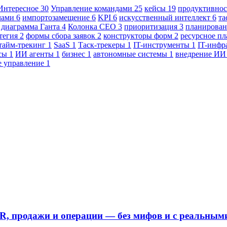
Интересное
30
Управление командами
25
кейсы
19
продуктивно
ачами
6
импортозамещение
6
KPI
6
искусственный интеллект
6
та
диаграмма Ганта
4
Колонка CEO
3
приоритизация
3
планирован
атегия
2
формы сбора заявок
2
конструкторы форм
2
ресурсное п
тайм-трекинг
1
SaaS
1
Таск-трекеры
1
IT-инструменты
1
IT-инфр
ссы
1
ИИ агенты
1
бизнес
1
автономные системы
1
внедрение И
е управление
1
HR, продажи и операции — без мифов и с реальны