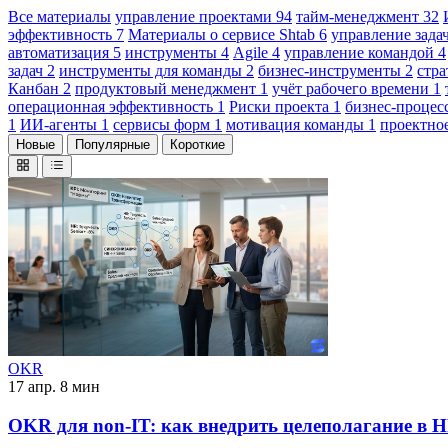
Все материалы
управление проектами
94
тайм-менеджмент
32
эффективность
7
Материалы о сервисе Shtab
6
управление зад
автоматизация
5
инструменты
4
Agile
4
управление командой
4
задач
2
инструменты для команды
2
бизнес-инструменты
2
стр
Канбан
2
продуктовый менеджмент
1
учёт рабочего времени
1
операционная эффективность
1
Риски проекта
1
бизнес-проце
1
ИИ-агенты
1
сервисы форм
1
мотивация команды
1
проектно
Новые
Популярные
Короткие
OKR
17 апр.
8 мин
OKR для non-IT: как внедрить целеполагание в 