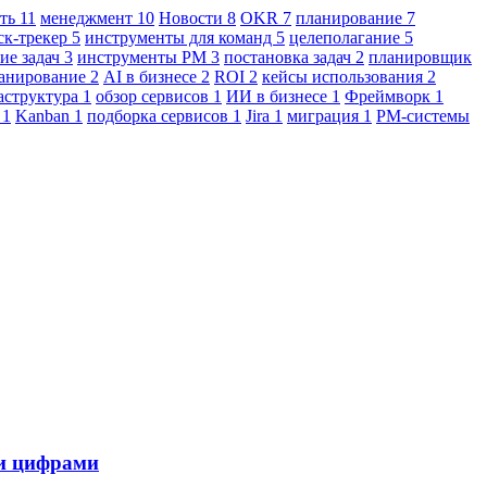
сть
11
менеджмент
10
Новости
8
OKR
7
планирование
7
ск-трекер
5
инструменты для команд
5
целеполагание
5
ие задач
3
инструменты PM
3
постановка задач
2
планировщик
ланирование
2
AI в бизнесе
2
ROI
2
кейсы использования
2
аструктура
1
обзор сервисов
1
ИИ в бизнесе
1
Фреймворк
1
И
1
Kanban
1
подборка сервисов
1
Jira
1
миграция
1
PM-системы
ми цифрами