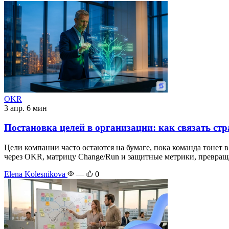
OKR
3 апр.
6 мин
Постановка целей в организации: как связать с
Цели компании часто остаются на бумаге, пока команда тонет в
через OKR, матрицу Change/Run и защитные метрики, превращ
Elena Kolesnikova
—
0