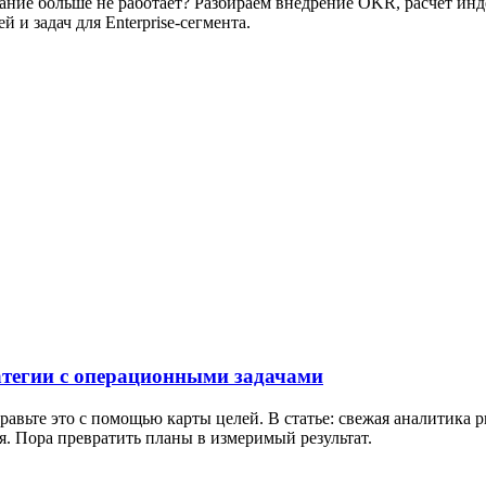
вание больше не работает? Разбираем внедрение OKR, расчет ин
 и задач для Enterprise-сегмента.
ратегии с операционными задачами
авьте это с помощью карты целей. В статье: свежая аналитика 
я. Пора превратить планы в измеримый результат.