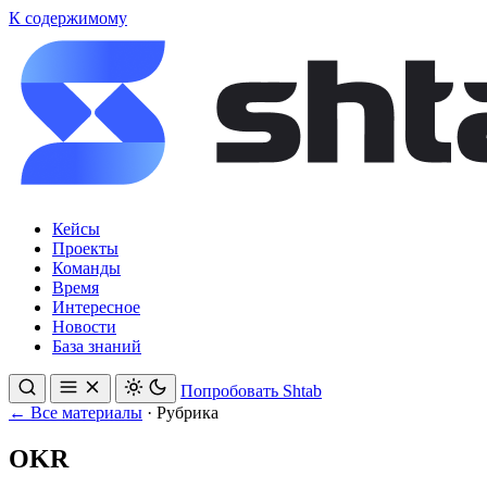
К содержимому
Кейсы
Проекты
Команды
Время
Интересное
Новости
База знаний
Попробовать Shtab
← Все материалы
·
Рубрика
OKR