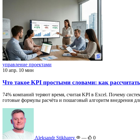
управление проектами
10 апр.
10 мин
Что такое KPI простыми словами: как рассчитат
74% компаний теряют время, считая KPI в Excel. Почему систем
готовые формулы расчёта и пошаговый алгоритм внедрения для 
Aleksandr Stikharev
—
0