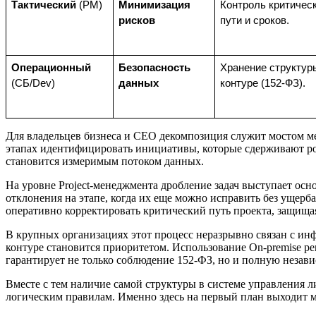
Тактический
 (PM)
Минимизация 
Контроль критическ
рисков
пути и сроков.
Операционный
Безопасность 
Хранение структуры
(СБ/Dev)
данных
контуре (152-ФЗ).
Для владельцев бизнеса и CEO декомпозиция служит мостом м
этапах идентифицировать инициативы, которые сдерживают рост
становится измеримым потоком данных.
На уровне Project-менеджмента дробление задач выступает ос
отклонения на этапе, когда их еще можно исправить без ущерб
оперативно корректировать критический путь проекта, защищ
В крупных организациях этот процесс неразрывно связан с ин
контуре становится приоритетом. Использование On-premise р
гарантирует не только соблюдение 152-ФЗ, но и полную неза
Вместе с тем наличие самой структуры в системе управления л
логическим правилам. Именно здесь на первый план выходит м