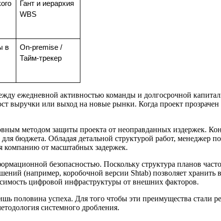
ого 
Гант и иерархия 
WBS
 в 
On-premise / 
Тайм-трекер
ежду ежедневной активностью команды и долгосрочной капитал
 выручки или выход на новые рынки. Когда проект прозрачен до
новным методом защиты проекта от неоправданных издержек. Ко
а для бюджета. Обладая детальной структурой работ, менеджер п
ая компанию от масштабных задержек.
формационной безопасностью. Поскольку структура планов част
ешений (например, коробочной версии Shtab) позволяет хранить
висимость цифровой инфраструктуры от внешних факторов.
ишь половина успеха. Для того чтобы эти преимущества стали р
етодология системного дробления.