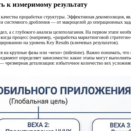
ть к измеримому результату
качества проработки структуры. Эффективная декомпозиция, яв
ии системного дробления — от макроцелей до операционных зада
ел, а с глубокого анализа целеполагания. На первом этапе необ
огда процесс (например, «разработка маркетинговой стратегии»
дированию на уровень Key Results (ключевых результатов).
ся на крупные фазы или «вехи» (milestone). Важно понимать, что
еджмент определяет зависимости: какие этапы могут выполнятьс
— чрезмерная детализация: избыточное количество вех усложня