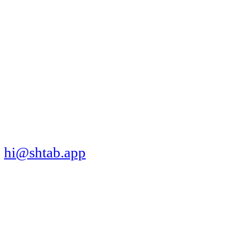
МЫ В СОЦСЕТЯХ
СКАЧАТЬ ПРИЛОЖЕНИЕ
hi@shtab.app
Санкт-Петербург,
Синопская наб., 50а
ИНН 7839130405