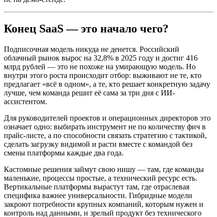
Конец SaaS — это начало чего?
Подписочная модель никуда не денется. Российский
облачный рынок вырос на 32,8% в 2025 году и достиг 416
млрд рублей — это не похоже на умирающую модель. Но
внутри этого роста происходит отбор: выживают не те, кто
предлагает «всё в одном», а те, кто решает конкретную задачу
лучше, чем команда решит её сама за три дня с ИИ-
ассистентом.
Для руководителей проектов и операционных директоров это
означает одно: выбирать инструмент не по количеству фич в
прайс-листе, а по способности связать стратегию с тактикой,
сделать загрузку видимой и расти вместе с командой без
смены платформы каждые два года.
Кастомные решения займут свою нишу — там, где команды
маленькие, процессы простые, а технический ресурс есть.
Вертикальные платформы вырастут там, где отраслевая
специфика важнее универсальности. Гибридные модели
закроют потребности крупных компаний, которым нужен и
контроль над данными, и зрелый продукт без технического