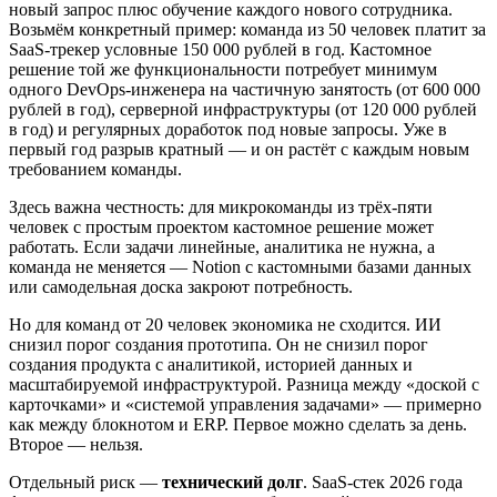
новый запрос плюс обучение каждого нового сотрудника.
Возьмём конкретный пример: команда из 50 человек платит за
SaaS-трекер условные 150 000 рублей в год. Кастомное
решение той же функциональности потребует минимум
одного DevOps-инженера на частичную занятость (от 600 000
рублей в год), серверной инфраструктуры (от 120 000 рублей
в год) и регулярных доработок под новые запросы. Уже в
первый год разрыв кратный — и он растёт с каждым новым
требованием команды.
Здесь важна честность: для микрокоманды из трёх-пяти
человек с простым проектом кастомное решение может
работать. Если задачи линейные, аналитика не нужна, а
команда не меняется — Notion с кастомными базами данных
или самодельная доска закроют потребность.
Но для команд от 20 человек экономика не сходится. ИИ
снизил порог создания прототипа. Он не снизил порог
создания продукта с аналитикой, историей данных и
масштабируемой инфраструктурой. Разница между «доской с
карточками» и «системой управления задачами» — примерно
как между блокнотом и ERP. Первое можно сделать за день.
Второе — нельзя.
Отдельный риск —
технический долг
. SaaS-стек 2026 года