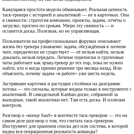
Кажущаяся простота модели обманывает. Реальная ценность
таск-трекера с историей и аналитикой — не в карточках. Она
в связности: стратегия компании, проекты, задачи, отчёты о
загрузке, прогноз по срокам. Убери эту связность — и
останется доска. Полезная, но не управляющая.
Пользователи на профессиональных форумах описывают
жизнь без трекера узнаваемо: задача, обсуждённая в личном
чате, юридически не существует — её нельзя найти, нельзя
доказать, нельзя передать. Личные переписки и групповые
чаты работают как эрзац-трекер до тех пор, пока не нужно
найти, кто и когда принял решение три месяца назад. Или
объяснить, почему задача «в работе» уже шесть недель.
Застрявшие карточки и растущие столбики на диаграмме
потока — это сигналы, которые видны только в инструменте с
аналитикой. В самодельной Kanban-доске, собранной за
выходные, такой аналитики нет. Там есть доска. И иллюзия
контроля.
Разговор о «конце SaaS» в контексте таск-трекеров — это на
самом деле разговор о том, что считать таск-трекером.
Инструмент для хранения списка дел или система, в которой
видна вся операционная реальность команды?