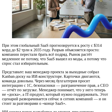
При этом глобальный SaaS прогнозируется к росту с $314
млрд до $2 трлн к 2035 году. Разрыв объясняется просто:
компании перестали брать всё подряд. Рынок растёт
медленнее не потому, что SaaS вышел из моды, а потому что
спрос стал избирательным.
Представьте: ваш менеджер проекта за выходные собрал
Kanban-доску на ИИ-конструкторе. Карточки двигаются,
команда довольна. Через месяц бухгалтерия просит
интеграцию с 1С, безопасники — разграничение прав, а CEO
— отчёт по загрузке. Менеджер понимает, что у него теперь
не «доска», а IT-продукт, который нужно поддерживать. Этот
сценарий разворачивается сейчас в сотнях компаний — и он
стоит за разговорами о «конце SaaS».
ИИ снизил порог разработки до уровня, при котором