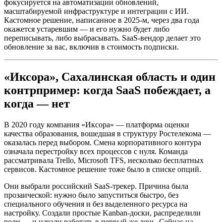
фокусируется на автоматизации обновлений,
масштабируемой инфраструктуре и интеграции с ИИ.
Кастомное решение, написанное в 2025-м, через два года
окажется устаревшим — и его нужно будет либо
переписывать, либо выбрасывать. SaaS-вендор делает это
обновление за вас, включив в стоимость подписки.
«Иксора», Сахалинская область и один
контрпример: когда SaaS побеждает, а
когда — нет
В 2020 году компания «Иксора» — платформа оценки
качества образования, вошедшая в структуру Ростелекома —
оказалась перед выбором. Смена корпоративного контура
означала перестройку всех процессов с нуля. Команда
рассматривала Trello, Microsoft TFS, несколько бесплатных
сервисов. Кастомное решение тоже было в списке опций.
Они выбрали российский SaaS-трекер. Причина была
прозаической: нужно было запуститься быстро, без
специального обучения и без выделенного ресурса на
настройку. Создали простые Kanban-доски, распределили
роли — и начали работать в первый же день. Сейчас на