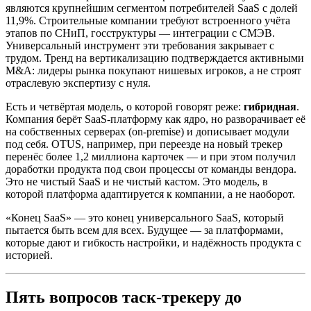
являются крупнейшим сегментом потребителей SaaS с долей
11,9%. Строительные компании требуют встроенного учёта
этапов по СНиП, госструктуры — интеграции с СМЭВ.
Универсальный инструмент эти требования закрывает с
трудом. Тренд на вертикализацию подтверждается активными
M&A: лидеры рынка покупают нишевых игроков, а не строят
отраслевую экспертизу с нуля.
Есть и четвёртая модель, о которой говорят реже:
гибридная
.
Компания берёт SaaS-платформу как ядро, но разворачивает её
на собственных серверах (on-premise) и дописывает модули
под себя. OTUS, например, при переезде на новый трекер
перенёс более 1,2 миллиона карточек — и при этом получил
доработки продукта под свои процессы от команды вендора.
Это не чистый SaaS и не чистый кастом. Это модель, в
которой платформа адаптируется к компании, а не наоборот.
«Конец SaaS» — это конец универсального SaaS, который
пытается быть всем для всех. Будущее — за платформами,
которые дают и гибкость настройки, и надёжность продукта с
историей.
Пять вопросов таск-трекеру до