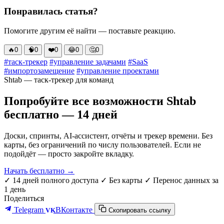
Понравилась статья?
Помогите другим её найти — поставьте реакцию.
🔥
0
🧠
0
❤️
0
😂
0
🤔
0
#таск-трекер
#управление задачами
#SaaS
#импортозамещение
#управление проектами
Shtab — таск-трекер для команд
Попробуйте все возможности Shtab
бесплатно — 14 дней
Доски, спринты, AI-ассистент, отчёты и трекер времени. Без
карты, без ограничений по числу пользователей. Если не
подойдёт — просто закройте вкладку.
Начать бесплатно →
✓ 14 дней полного доступа
✓ Без карты
✓ Перенос данных за
1 день
Поделиться
Telegram
ВКонтакте
VK
Скопировать ссылку