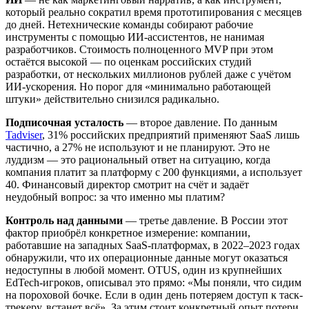
который реально сократил время прототипирования с месяцев
до дней. Нетехнические команды собирают рабочие
инструменты с помощью ИИ-ассистентов, не нанимая
разработчиков. Стоимость полноценного MVP при этом
остаётся высокой — по оценкам российских студий
разработки, от нескольких миллионов рублей даже с учётом
ИИ-ускорения. Но порог для «минимально работающей
штуки» действительно снизился радикально.
Подписочная усталость
— второе давление. По данным
Tadviser
, 31% российских предприятий применяют SaaS лишь
частично, а 27% не используют и не планируют. Это не
луддизм — это рациональный ответ на ситуацию, когда
компания платит за платформу с 200 функциями, а использует
40. Финансовый директор смотрит на счёт и задаёт
неудобный вопрос: за что именно мы платим?
Контроль над данными
— третье давление. В России этот
фактор приобрёл конкретное измерение: компании,
работавшие на западных SaaS-платформах, в 2022–2023 годах
обнаружили, что их операционные данные могут оказаться
недоступны в любой момент. OTUS, один из крупнейших
EdTech-игроков, описывал это прямо: «Мы поняли, что сидим
на пороховой бочке. Если в один день потеряем доступ к таск-
трекеру, встанет всё». За этим стоит конкретный опыт потери