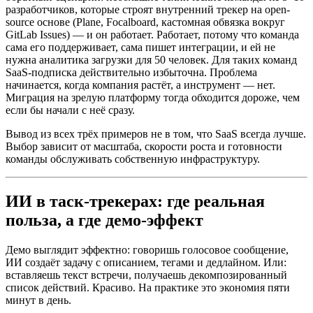
разработчиков, которые строят внутренний трекер на open-
source основе (Plane, Focalboard, кастомная обвязка вокруг
GitLab Issues) — и он работает. Работает, потому что команда
сама его поддерживает, сама пишет интеграции, и ей не
нужна аналитика загрузки для 50 человек. Для таких команд
SaaS-подписка действительно избыточна. Проблема
начинается, когда компания растёт, а инструмент — нет.
Миграция на зрелую платформу тогда обходится дороже, чем
если бы начали с неё сразу.
Вывод из всех трёх примеров не в том, что SaaS всегда лучше.
Выбор зависит от масштаба, скорости роста и готовности
команды обслуживать собственную инфраструктуру.
ИИ в таск-трекерах: где реальная
польза, а где демо-эффект
Демо выглядит эффектно: говоришь голосовое сообщение,
ИИ создаёт задачу с описанием, тегами и дедлайном. Или:
вставляешь текст встречи, получаешь декомпозированный
список действий. Красиво. На практике это экономия пяти
минут в день.