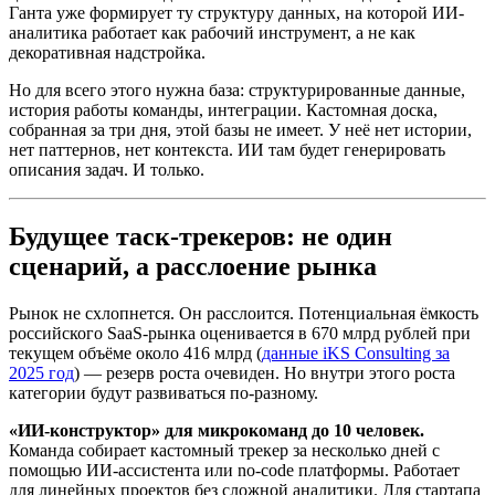
Ганта уже формирует ту структуру данных, на которой ИИ-
аналитика работает как рабочий инструмент, а не как
декоративная надстройка.
Но для всего этого нужна база: структурированные данные,
история работы команды, интеграции. Кастомная доска,
собранная за три дня, этой базы не имеет. У неё нет истории,
нет паттернов, нет контекста. ИИ там будет генерировать
описания задач. И только.
Будущее таск-трекеров: не один
сценарий, а расслоение рынка
Рынок не схлопнется. Он расслоится. Потенциальная ёмкость
российского SaaS-рынка оценивается в 670 млрд рублей при
текущем объёме около 416 млрд (
данные iKS Consulting за
2025 год
) — резерв роста очевиден. Но внутри этого роста
категории будут развиваться по-разному.
«ИИ-конструктор» для микрокоманд до 10 человек.
Команда собирает кастомный трекер за несколько дней с
помощью ИИ-ассистента или no-code платформы. Работает
для линейных проектов без сложной аналитики. Для стартапа