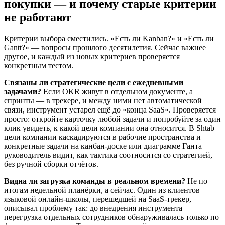
покупки — и почему старые критерии
не работают
Критерии выбора сместились. «Есть ли Kanban?» и «Есть ли
Gantt?» — вопросы прошлого десятилетия. Сейчас важнее
другое, и каждый из новых критериев проверяется
конкретным тестом.
Связаны ли стратегические цели с ежедневными
задачами?
Если OKR живут в отдельном документе, а
спринты — в трекере, и между ними нет автоматической
связи, инструмент устарел ещё до «конца SaaS». Проверяется
просто: откройте карточку любой задачи и попробуйте за один
клик увидеть, к какой цели компании она относится. В Shtab
цели компании каскадируются в рабочие пространства и
конкретные задачи на канбан-доске или диаграмме Ганта —
руководитель видит, как тактика соотносится со стратегией,
без ручной сборки отчётов.
Видна ли загрузка команды в реальном времени?
Не по
итогам недельной планёрки, а сейчас. Один из клиентов
языковой онлайн-школы, перешедшей на SaaS-трекер,
описывал проблему так: до внедрения инструмента
перегрузка отдельных сотрудников обнаруживалась только по