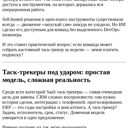
доступа к инструментам, на которых держалась вся
операционная работа.
Self-hosted решения и open-source инструменты существовали
всегда — движение «запускай сам» никуда не уходило. Но ИИ
сделал его доступным для команд без выделенного DevOps-
инженера.
И это ставит практический вопрос: если команда может
собрать кастомный таск-трекер за неделю — зачем платить
подписку?
Таск-трекеры под ударом: простая
модель, сложная реальность
Среди всех категорий SaaS таск-трекеры — самая очевидная
цель для замены. CRM сложно воспроизвести: там нужна
история сделок, интеграции с телефонией, прогнозирование.
ERP — это годы настройки и консалтинга. А таск-трекер?
Задача, исполнитель, срок, статус. Доменная модель
умещается в одно предложение.
Именно поэтому их так легко недооценить.