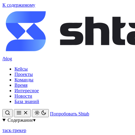
К содержимому
/blog
Кейсы
Проекты
Команды
Время
Интересное
Новости
База знаний
Попробовать Shtab
Содержание
▾
таск-трекер