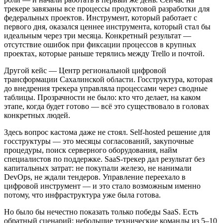
трекере завязаны все процессы продуктовой разработки для
федеральных проектов. Инструмент, который работает с
первого дня, оказался ценнее инструмента, который стал бы
идеальным через три месяца. Конкретный результат —
отсутствие ошибок при фиксации процессов в крупных
проектах, которые раньше терялись между Trello и почтой.
Другой кейс — Центр региональной цифровой
трансформации Сахалинской области. Госструктура, которая
до внедрения трекера управляла процессами через сводные
таблицы. Прозрачности не было: кто что делает, на каком
этапе, когда будет готово — всё это существовало в головах
конкретных людей.
Здесь вопрос кастома даже не стоял. Self-hosted решение для
госструктуры — это месяцы согласований, закупочные
процедуры, поиск серверного оборудования, найм
специалистов по поддержке. SaaS-трекер дал результат без
капитальных затрат: не покупали железо, не нанимали
DevOps, не ждали тендеров. Управление переехало в
цифровой инструмент — и это стало возможным именно
потому, что инфраструктура уже была готова.
Но было бы нечестно показать только победы SaaS. Есть
обратный сценарий: небольшие технические команды из 5–10