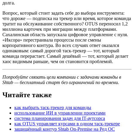
долга.
Вопрос, который стоит задать себе до выбора инструмента:
что дороже — подписка на трекер или время, которое команда
тратит на обслуживание собственного? OTUS переносил 1,2
миллиона карточек при миграции между платформами.
Сахалинская область запускала цифровое управление с нуля.
«Иксора» перестраивала процессы после смены
корпоративного контура. Во всех случаях ответ оказался
одинаковым: самый дорогой таск-трекер — тот, который
команда перерастает. Самый дешёвый — тот, который делает
хаос видимым раньше, чем он становится проблемой.
Попробуйте связать цели компании с задачами команды в
Shtab — бесплатный старт без ограничений по времени.
Читайте также
как выбрать таск-трекер для команды
использование ИИ в управлении проектами
система планирования задач для IT-аутсорса
как OTUS управляет курсами в одном таск-трекере
защищённый контур Shtab On-Premise на Ред ОС