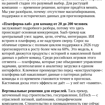
на ранней стадии это разумный выбор. Для растущей
компании — временное решение, которое придётся менять.
Мы уже разобрали, почему: отсутствие масштабирования,
поддержки и исторических данных для прогнозирования.
«Платформа-хаб» для команд от 20 до 200 человек
заслуживает подробного разбора, потому что здесь
происходит основная конкуренция. SaaS-трекер как
центральный узел: задачи, цели, отчёты, интеграции. ИИ
встроен в платформу, а не надстроен сверху. Спрос на
облачные сервисы с полным циклом поддержки к 2026 году
прогнозируется к росту более чем на 60%. Это модель, к
которой движутся продукты с историей и накопленной базой
данных о работе команд. Среди российских игроков этого
сегмента — платформы, которые уже объединяют управление
задачами, целеполагание и аналитику загрузки в едином
интерфейсе. Ключевое преимущество перед «конструктором»:
платформа-хаб накапливает данные о паттернах работы
команды и со временем становится точнее в прогнозах.
Кастомная доска этого эффекта не даёт — у неё нет «памяти».
Вертикальные решения для отраслей.
Таск-трекер,
заточенный под строительство, госуправление, EdTech — с
отраслевой логикой, шаблонами, специфическим
комплаенсом. Строительство и промышленность уже сейчас