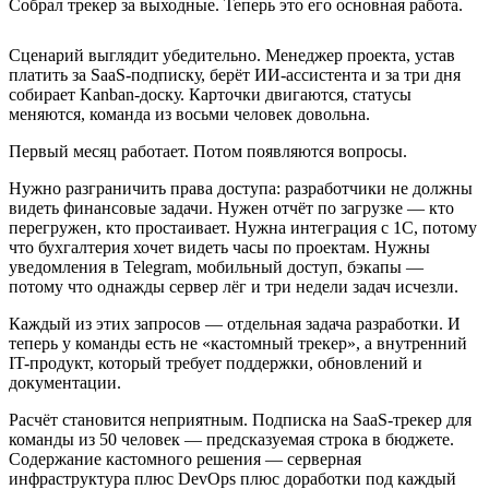
Собрал трекер за выходные. Теперь это его основная работа.
Сценарий выглядит убедительно. Менеджер проекта, устав
платить за SaaS-подписку, берёт ИИ-ассистента и за три дня
собирает Kanban-доску. Карточки двигаются, статусы
меняются, команда из восьми человек довольна.
Первый месяц работает. Потом появляются вопросы.
Нужно разграничить права доступа: разработчики не должны
видеть финансовые задачи. Нужен отчёт по загрузке — кто
перегружен, кто простаивает. Нужна интеграция с 1С, потому
что бухгалтерия хочет видеть часы по проектам. Нужны
уведомления в Telegram, мобильный доступ, бэкапы —
потому что однажды сервер лёг и три недели задач исчезли.
Каждый из этих запросов — отдельная задача разработки. И
теперь у команды есть не «кастомный трекер», а внутренний
IT-продукт, который требует поддержки, обновлений и
документации.
Расчёт становится неприятным. Подписка на SaaS-трекер для
команды из 50 человек — предсказуемая строка в бюджете.
Содержание кастомного решения — серверная
инфраструктура плюс DevOps плюс доработки под каждый