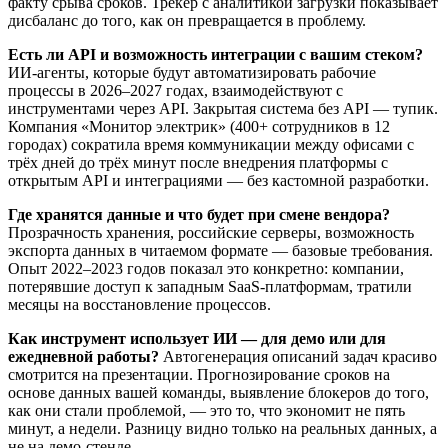
факту срыва сроков. Трекер с аналитикой загрузки показывает
дисбаланс до того, как он превращается в проблему.
Есть ли API и возможность интеграции с вашим стеком?
ИИ-агенты, которые будут автоматизировать рабочие
процессы в 2026–2027 годах, взаимодействуют с
инструментами через API. Закрытая система без API — тупик.
Компания «Монитор электрик» (400+ сотрудников в 12
городах) сократила время коммуникации между офисами с
трёх дней до трёх минут после внедрения платформы с
открытым API и интеграциями — без кастомной разработки.
Где хранятся данные и что будет при смене вендора?
Прозрачность хранения, российские серверы, возможность
экспорта данных в читаемом формате — базовые требования.
Опыт 2022–2023 годов показал это конкретно: компании,
потерявшие доступ к западным SaaS-платформам, тратили
месяцы на восстановление процессов.
Как инструмент использует ИИ — для демо или для
ежедневной работы?
Автогенерация описаний задач красиво
смотрится на презентации. Прогнозирование сроков на
основе данных вашей команды, выявление блокеров до того,
как они стали проблемой, — это то, что экономит не пять
минут, а недели. Разницу видно только на реальных данных, а
не на демо-стенде.