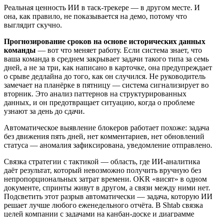
Реальная ценность ИИ в таск-трекере — в другом месте. И
она, как правило, не показывается на демо, потому что
выглядит скучно.
Прогнозирование сроков на основе исторических данных
команды
— вот что меняет работу. Если система знает, что
ваша команда в среднем закрывает задачи такого типа за семь
дней, а не за три, как написано в карточке, она предупреждает
о срыве дедлайна до того, как он случился. Не руководитель
замечает на планёрке в пятницу — система сигнализирует во
вторник. Это анализ паттернов на структурированных
данных, и он предотвращает ситуацию, когда о проблеме
узнают за день до сдачи.
Автоматическое выявление блокеров работает похоже: задача
без движения пять дней, нет комментариев, нет обновлений
статуса — аномалия зафиксирована, уведомление отправлено.
Связка стратегии с тактикой — область, где ИИ-аналитика
даёт результат, который невозможно получить вручную без
непропорциональных затрат времени. OKR «висят» в одном
документе, спринты живут в другом, а связи между ними нет.
Подсветить этот разрыв автоматически — задача, которую ИИ
решает лучше любого еженедельного отчёта. В Shtab связка
целей компании с задачами на канбан-доске и диаграмме