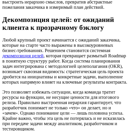
выстроить иерархию смыслов, превратив абстрактные
пожелания заказчика в измеримый план действий.
Декомпозиция целей: от ожиданий
клиента к прозрачному бэклогу
Любой крупный проект начинается с ожиданий заказчика,
которые на старте часто выражены в высокоуровневых
бизнес-требованиях. Решением становится системная
декомпозиция целей
, которая превращает размытый Roadmap
в понятную структуру работ. Когда система планирования
задач интегрирована с методологией целеполагания (OKR),
возникает сквозная видимость: стратегическая цель проекта
дробится на инициативы и конкретные задачи, выполнение
которых напрямую влияет на ключевые результаты контракта.
Это позволяет избежать ситуации, когда команда тратит
ресурсы на функции, не несущие ценности для итогового
релиза. Правильно выстроенная иерархия гарантирует, что
разработчик понимает не только «что» он делает, но и
«зачем». Однако понимание цели — лишь половина успеха.
Крайне важно, чтобы эта цель не потерялась и не исказилась
при передаче задачи между аналитиком, разработчиком и
тестировщиком.