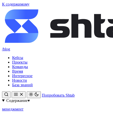
К содержимому
/blog
Кейсы
Проекты
Команды
Время
Интересное
Новости
База знаний
Попробовать Shtab
Содержание
▾
менеджмент