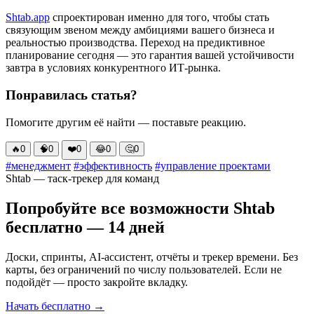
Shtab.app
спроектирован именно для того, чтобы стать
связующим звеном между амбициями вашего бизнеса и
реальностью производства. Переход на предиктивное
планирование сегодня — это гарантия вашей устойчивости
завтра в условиях конкурентного ИТ-рынка.
Понравилась статья?
Помогите другим её найти — поставьте реакцию.
🔥
0
🧠
0
❤️
0
😂
0
🤔
0
#менеджмент
#эффективность
#управление проектами
Shtab — таск-трекер для команд
Попробуйте все возможности Shtab
бесплатно — 14 дней
Доски, спринты, AI-ассистент, отчёты и трекер времени. Без
карты, без ограничений по числу пользователей. Если не
подойдёт — просто закройте вкладку.
Начать бесплатно →