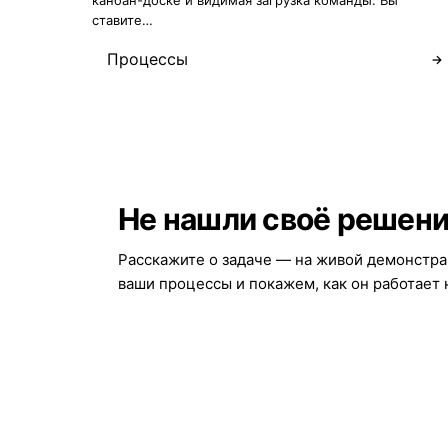
канбан-доске и видимая загрузка команды. Вы
ставите…
Процессы
→
Не нашли своё решен
Расскажите о задаче — на живой демонстр
ваши процессы и покажем, как он работает 