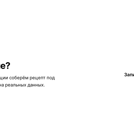
ие?
Зап
ации соберём рецепт под
на реальных данных.