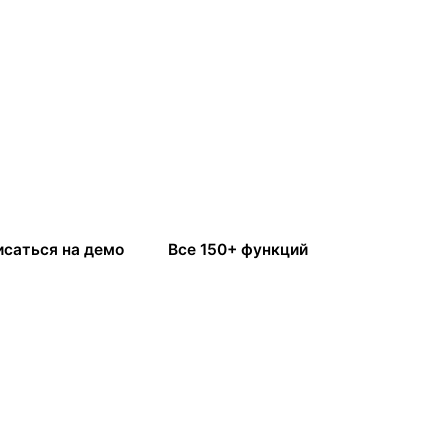
исаться на демо
Все 150+ функций