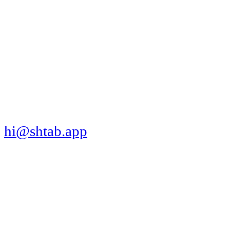
МЫ В СОЦСЕТЯХ
СКАЧАТЬ ПРИЛОЖЕНИЕ
hi@shtab.app
Санкт-Петербург,
Синопская наб., 50а
ИНН 7839130405
ОГРН 1207800109065