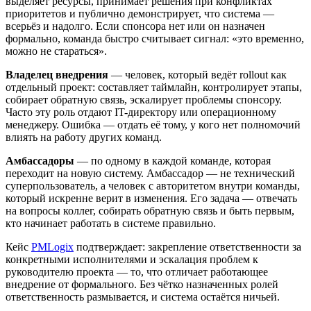
выделяет ресурсы, принимает решения при конфликтах
приоритетов и публично демонстрирует, что система —
всерьёз и надолго. Если спонсора нет или он назначен
формально, команда быстро считывает сигнал: «это временно,
можно не стараться».
Владелец внедрения
— человек, который ведёт rollout как
отдельный проект: составляет таймлайн, контролирует этапы,
собирает обратную связь, эскалирует проблемы спонсору.
Часто эту роль отдают IT-директору или операционному
менеджеру. Ошибка — отдать её тому, у кого нет полномочий
влиять на работу других команд.
Амбассадоры
— по одному в каждой команде, которая
переходит на новую систему. Амбассадор — не технический
суперпользователь, а человек с авторитетом внутри команды,
который искренне верит в изменения. Его задача — отвечать
на вопросы коллег, собирать обратную связь и быть первым,
кто начинает работать в системе правильно.
Кейс
PMLogix
подтверждает: закрепление ответственности за
конкретными исполнителями и эскалация проблем к
руководителю проекта — то, что отличает работающее
внедрение от формального. Без чётко назначенных ролей
ответственность размывается, и система остаётся ничьей.