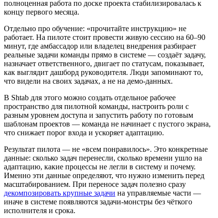
полноценная работа по доске проекта стабилизировалась к
концу первого месяца.
Отдельно про обучение: «прочитайте инструкцию» не
работает. На пилоте стоит провести живую сессию на 60–90
минут, где амбассадор или владелец внедрения разбирает
реальные задачи команды прямо в системе — создаёт задачу,
назначает ответственного, двигает по статусам, показывает,
как выглядит дашборд руководителя. Люди запоминают то,
что видели на своих задачах, а не на демо-данных.
В Shtab для этого можно создать отдельное рабочее
пространство для пилотной команды, настроить роли с
разным уровнем доступа и запустить работу по готовым
шаблонам проектов — команда не начинает с пустого экрана,
что снижает порог входа и ускоряет адаптацию.
Результат пилота — не «всем понравилось». Это конкретные
данные: сколько задач перенесли, сколько времени ушло на
адаптацию, какие процессы не легли в систему и почему.
Именно эти данные определяют, что нужно изменить перед
масштабированием. При переносе задач полезно сразу
декомпозировать крупные задачи
на управляемые части —
иначе в системе появляются задачи-монстры без чёткого
исполнителя и срока.