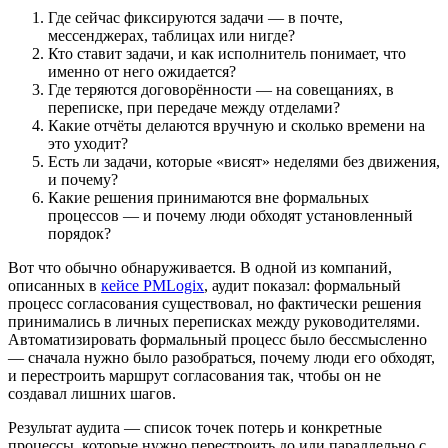
Где сейчас фиксируются задачи — в почте,
мессенджерах, таблицах или нигде?
Кто ставит задачи, и как исполнитель понимает, что
именно от него ожидается?
Где теряются договорённости — на совещаниях, в
переписке, при передаче между отделами?
Какие отчёты делаются вручную и сколько времени на
это уходит?
Есть ли задачи, которые «висят» неделями без движения,
и почему?
Какие решения принимаются вне формальных
процессов — и почему люди обходят установленный
порядок?
Вот что обычно обнаруживается. В одной из компаний,
описанных в
кейсе PMLogix
, аудит показал: формальный
процесс согласования существовал, но фактически решения
принимались в личных переписках между руководителями.
Автоматизировать формальный процесс было бессмысленно
— сначала нужно было разобраться, почему люди его обходят,
и перестроить маршрут согласования так, чтобы он не
создавал лишних шагов.
Результат аудита — список точек потерь и конкретные
процессы, которые нужно перестроить до или параллельно с