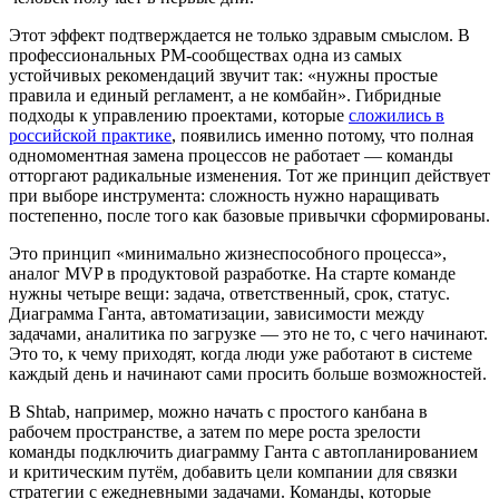
Этот эффект подтверждается не только здравым смыслом. В
профессиональных PM-сообществах одна из самых
устойчивых рекомендаций звучит так: «нужны простые
правила и единый регламент, а не комбайн». Гибридные
подходы к управлению проектами, которые
сложились в
российской практике
, появились именно потому, что полная
одномоментная замена процессов не работает — команды
отторгают радикальные изменения. Тот же принцип действует
при выборе инструмента: сложность нужно наращивать
постепенно, после того как базовые привычки сформированы.
Это принцип «минимально жизнеспособного процесса»,
аналог MVP в продуктовой разработке. На старте команде
нужны четыре вещи: задача, ответственный, срок, статус.
Диаграмма Ганта, автоматизации, зависимости между
задачами, аналитика по загрузке — это не то, с чего начинают.
Это то, к чему приходят, когда люди уже работают в системе
каждый день и начинают сами просить больше возможностей.
В Shtab, например, можно начать с простого канбана в
рабочем пространстве, а затем по мере роста зрелости
команды подключить диаграмму Ганта с автопланированием
и критическим путём, добавить цели компании для связки
стратегии с ежедневными задачами. Команды, которые