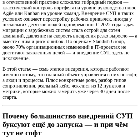
в отечественной практике сложился гибридный подход —
классический контроль портфеля на уровне руководства плюс
Agile или Kanban на уровне команд. Внедрение СУП в таких
условиях означает перестройку рабочих привычек, иногда у
нескольких десятков людей одновременно. С 2022 года задача
миграции с зарубежных систем стала острой для сотен
компаний, давление на скорость внедрения резко выросло — а
вместе с ним и риск ошибок. По оценкам Standish Group,
около 70% организационных изменений в IT-проектах не
достигают заявленных целей — и внедрение СУП здесь не
исключение.
В этой статье — семь этапов внедрения, которые работают
именно потому, что главный объект управления в них не софт,
а люди и процессы. Плюс конкретные роли, разбор типов
сопротивления, реальный кейс, чек-лист из 12 пунктов и
метрики, которые можно замерить уже через 30 дней после
старта.
Почему большинство внедрений СУП
буксуют ещё до запуска — и при чём
тут не софт