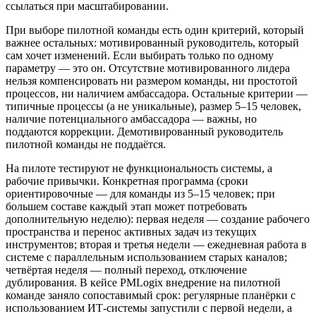
ссылаться при масштабировании.
При выборе пилотной команды есть один критерий, который
важнее остальных: мотивированный руководитель, который
сам хочет изменений. Если выбирать только по одному
параметру — это он. Отсутствие мотивированного лидера
нельзя компенсировать ни размером команды, ни простотой
процессов, ни наличием амбассадора. Остальные критерии —
типичные процессы (а не уникальные), размер 5–15 человек,
наличие потенциального амбассадора — важны, но
поддаются коррекции. Демотивированный руководитель
пилотной команды не поддаётся.
На пилоте тестируют не функциональность системы, а
рабочие привычки. Конкретная программа (сроки
ориентировочные — для команды из 5–15 человек; при
большем составе каждый этап может потребовать
дополнительную неделю): первая неделя — создание рабочего
пространства и перенос активных задач из текущих
инструментов; вторая и третья недели — ежедневная работа в
системе с параллельным использованием старых каналов;
четвёртая неделя — полный переход, отключение
дублирования. В кейсе PMLogix внедрение на пилотной
команде заняло сопоставимый срок: регулярные планёрки с
использованием ИТ-системы запустили с первой недели, а