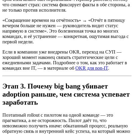
что снимает страх: система фиксирует факты в обе стороны, а
не только против исполнителя.
«Сокращение времени на отчётность» → «Отчёт в пятницу
вечером больше не нужен — руководитель видит статус
напрямую в системе». Это болезненная точка во многих
командах, и её устранение — конкретная, ощутимая выгода с
первой недели.
Если в компании уже внедрены OKR, переход на СУП —
хороший момент наконец связать стратегические цели с
ежедневными задачами. Подробнее о том, как это работает в
командах вне IT, — в материале об
OKR для non-IT
.
Этап 3. Почему big bang убивает
adoption раньше, чем система успевает
заработать
Поэтапный rollout с пилотом на одной команде — это
прагматика, а не осторожность. Пилот даёт то, что
невозможно получить иначе: обкатанный процесс, реальную
обратную связь и внутренний кейс успеха, на который можно