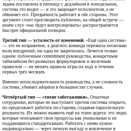
задача поставлена в пятницу с дедлайном в понедельник,
система это видит — и это защищает исполнителя, а не
обвиняет его. Прозрачность работает в обе стороны. Этот
аргумент стоит проговорить публично, на общей встрече —
иначе слух «нас будут контролировать» распространяется
быстрее официальной позиции.
Третий тип — усталость от изменений.
«Ещё одна система»
— это не возражение, а диагноз: команда пережила несколько
волн внедрений, ни одна не закрепилась. Лечится только
одним: публичным commitment руководства, конкретным
таймлайном без размытых формулировок и железным
правилом — не менять правила игры на ходу в течение
первых трёх месяцев.
Именно непоследовательность руководства, а не сложность
системы, убивает adoption в большинстве случаев.
Четвёртый тип — «тихие саботажники».
Опытные
сотрудники, которые не выступают против системы открыто,
но продолжают работать по-старому, создавая параллельную
реальность. Их можно выявить ещё на этапе аудита: это люди,
которые описывают свои процессы как уникальные и не
поддающиеся стандартизации. Работать с ними нужно
индивидуально — через личную выгоду и вовлечение в