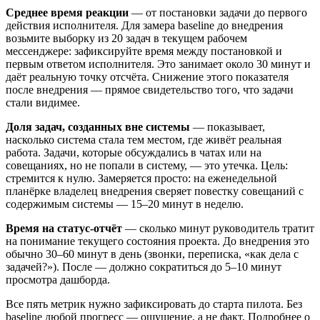
Среднее время реакции
— от постановки задачи до первого
действия исполнителя. Для замера baseline до внедрения
возьмите выборку из 20 задач в текущем рабочем
мессенджере: зафиксируйте время между постановкой и
первым ответом исполнителя. Это занимает около 30 минут и
даёт реальную точку отсчёта. Снижение этого показателя
после внедрения — прямое свидетельство того, что задачи
стали видимее.
Доля задач, созданных вне системы
— показывает,
насколько система стала тем местом, где живёт реальная
работа. Задачи, которые обсуждались в чатах или на
совещаниях, но не попали в систему, — это утечка. Цель:
стремится к нулю. Замеряется просто: на еженедельной
планёрке владелец внедрения сверяет повестку совещаний с
содержимым системы — 15–20 минут в неделю.
Время на статус-отчёт
— сколько минут руководитель тратит
на понимание текущего состояния проекта. До внедрения это
обычно 30–60 минут в день (звонки, переписка, «как дела с
задачей?»). После — должно сократиться до 5–10 минут
просмотра дашборда.
Все пять метрик нужно зафиксировать до старта пилота. Без
baseline любой прогресс — ощущение, а не факт. Подробнее о