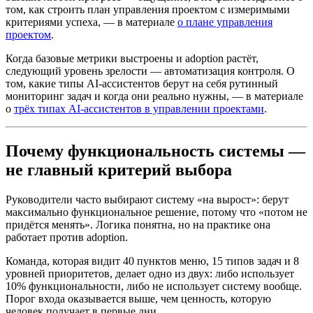
том, как строить план управления проектом с измеримыми
критериями успеха, — в материале
о плане управления
проектом
.
Когда базовые метрики выстроены и adoption растёт,
следующий уровень зрелости — автоматизация контроля. О
том, какие типы AI-ассистентов берут на себя рутинный
мониторинг задач и когда они реально нужны, — в материале
о
трёх типах AI-ассистентов в управлении проектами
.
Почему функциональность системы —
не главный критерий выбора
Руководители часто выбирают систему «на вырост»: берут
максимально функциональное решение, потому что «потом не
придётся менять». Логика понятна, но на практике она
работает против adoption.
Команда, которая видит 40 пунктов меню, 15 типов задач и 8
уровней приоритетов, делает одно из двух: либо использует
10% функциональности, либо не использует систему вообще.
Порог входа оказывается выше, чем ценность, которую
человек получает в первые дни.