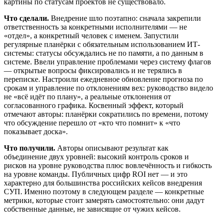
картины по статусам проектов не существовало.
Что сделали.
Внедрение шло поэтапно: сначала закрепили
ответственность за конкретными исполнителями — не
«отдел», а конкретный человек с именем. Запустили
регулярные планёрки с обязательным использованием ИТ-
системы: статусы обсуждались не по памяти, а по данным в
системе. Ввели управление проблемами через систему флагов
— открытые вопросы фиксировались и не терялись в
переписке. Настроили ежедневное обновление прогноза по
срокам и управление по отклонениям вех: руководство видело
не «всё идёт по плану», а реальные отклонения от
согласованного графика. Косвенный эффект, который
отмечают авторы: планёрки сократились по времени, потому
что обсуждение перешло от «кто что помнит» к «что
показывает доска».
Что получили.
Авторы описывают результат как
объединение двух уровней: высокий контроль сроков и
рисков на уровне руководства плюс вовлечённость и гибкость
на уровне команды. Публичных цифр ROI нет — и это
характерно для большинства российских кейсов внедрения
СУП. Именно поэтому в следующем разделе — конкретные
метрики, которые стоит замерять самостоятельно: они дадут
собственные данные, не зависящие от чужих кейсов.