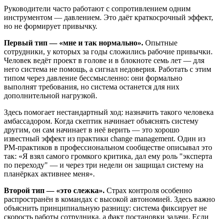
Руководители часто работают с сопротивлением одним
инструментом — давлением. Это даёт краткосрочный эффект,
но не формирует привычку.
Первый тип — «мне и так нормально».
Опытные
сотрудники, у которых за годы сложились рабочие привычки.
Человек ведёт проект в голове и в блокноте семь лет — для
него система не помощь, а сигнал недоверия. Работать с этим
типом через давление бессмысленно: они формально
выполнят требования, но система останется для них
дополнительной нагрузкой.
Здесь помогает нестандартный ход: назначить такого человека
амбассадором. Когда скептик начинает объяснять систему
другим, он сам начинает в неё верить — это хорошо
известный эффект из практики change management. Один из
PM-практиков в профессиональном сообществе описывал это
так: «Я взял самого громкого критика, дал ему роль "эксперта
по переходу" — и через три недели он защищал систему на
планёрках активнее меня».
Второй тип — «это слежка».
Страх контроля особенно
распространён в командах с высокой автономией. Здесь важно
объяснить принципиальную разницу: система фиксирует не
скорость работы сотрудника, а факт постановки задачи. Если