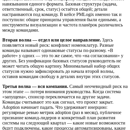
навязывания единого формата. Базовая структура (задача,
ответственный, срок, статус) остаётся общей; детали
настраиваются под команду. В кейсе PMLogix именно так и
поступили: общие принципы управления были едиными, а
инструменты визуализации и частота планёрок различались
между командами.
Вторая волна — отдел или целое направление.
Здесь
появляется новый риск: конфликт номенклатур. Разные
команды называют одинаковые статусы по-разному. «В
работе» у одних — это то же самое, что «на согласовании» у
других. Без унификации базовых статусов руководитель не
может читать общую картину. Минимальный набор общих
статусов нужно зафиксировать до начала второй волны,
оставив командам свободу в деталях внутри этих статусов.
Третья волна — вся компания.
Самый неочевидный риск на
этом этапе — потеря внимания руководства. Когда система
«запущена», спонсор переключается на другие задачи.
Команды считывают это как сигнал, что проект закрыт.
Adoption начинает падать. Что удерживает инерцию:
регулярные ревью метрик adoption (раз в месяц), публичное
признание команд-лидеров и конкретный план развития
системы на следующий квартал — какие новые возможности
будут подключены, какие процессы автоматизированы, какие