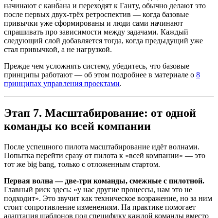
начинают с канбана и переходят к Ганту, обычно делают это
после первых двух-трёх ретроспектив — когда базовые
привычки уже сформированы и люди сами начинают
спрашивать про зависимости между задачами. Каждый
следующий слой добавляется тогда, когда предыдущий уже
стал привычкой, а не нагрузкой.
Прежде чем усложнять систему, убедитесь, что базовые
принципы работают — об этом подробнее в материале о
8
принципах управления проектами
.
Этап 7. Масштабирование: от одной
команды ко всей компании
После успешного пилота масштабирование идёт волнами.
Попытка перейти сразу от пилота к «всей компании» — это
тот же big bang, только с отложенным стартом.
Первая волна — две-три команды, смежные с пилотной.
Главный риск здесь: «у нас другие процессы, нам это не
подходит». Это звучит как техническое возражение, но за ним
стоит сопротивление изменениям. На практике помогает
адаптация шаблонов под специфику каждой команды вместо