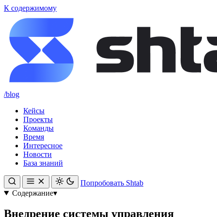
К содержимому
/blog
Кейсы
Проекты
Команды
Время
Интересное
Новости
База знаний
Попробовать Shtab
Содержание
▾
Внедрение системы управления