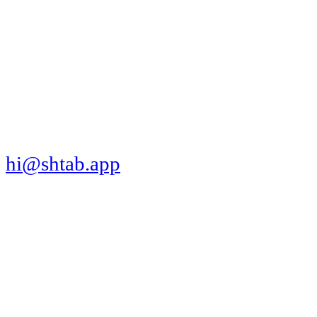
МЫ В СОЦСЕТЯХ
СКАЧАТЬ ПРИЛОЖЕНИЕ
hi@shtab.app
Санкт-Петербург,
Синопская наб., 50а
ИНН 7839130405
ОГРН 1207800109065
Реестр ПО