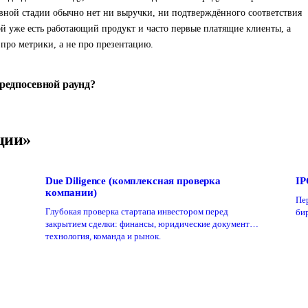
евной стадии обычно нет ни выручки, ни подтверждённого соответствия
й уже есть работающий продукт и часто первые платящие клиенты, а
 про метрики, а не про презентацию.
редпосевной раунд?
ции»
Due Diligence (комплексная проверка
IP
компании)
Пе
Глубокая проверка стартапа инвестором перед
би
закрытием сделки: финансы, юридические документы,
технология, команда и рынок.