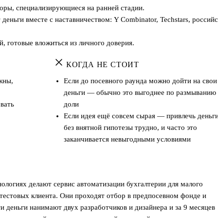
ры, специализирующиеся на ранней стадии.
еньги вместе с наставничеством: Y Combinator, Techstars, россий
, готовые вложиться из личного доверия.
КОГДА НЕ СТОИТ
жны,
Если до посевного раунда можно дойти на свои
деньги — обычно это выгоднее по размыванию
вать
доли
Если идея ещё совсем сырая — привлечь деньг
без внятной гипотезы трудно, и часто это
заканчивается невыгодными условиями
нологиях делают сервис автоматизации бухгалтерии для малого
и тестовых клиента. Они проходят отбор в предпосевном фонде и
и деньги нанимают двух разработчиков и дизайнера и за 9 месяцев