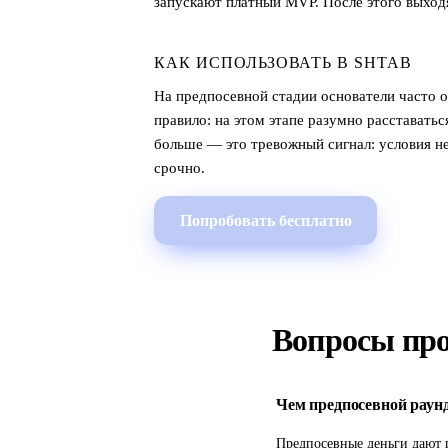
запускают платный MVP. После этого выходя
КАК ИСПОЛЬЗОВАТЬ В SHTAB
На предпосевной стадии основатели часто 
правило: на этом этапе разумно расставать
больше — это тревожный сигнал: условия не
срочно.
Попробовать бесплатно
Вопросы про
Чем предпосевной раунд
Предпосевные деньги дают 