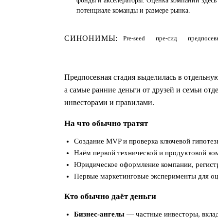
фонды и акселераторы. Оценка компании здесь 
потенциале команды и размере рынка.
СИНОНИМЫ:
Pre-seed
пре-сид
предпосев
Предпосевная стадия выделилась в отдельну
а самые ранние деньги от друзей и семьи от
инвесторами и правилами.
На что обычно тратят
Создание MVP и проверка ключевой гипотез
Наём первой технической и продуктовой ко
Юридическое оформление компании, регистр
Первые маркетинговые эксперименты для оц
Кто обычно даёт деньги
Бизнес-ангелы
— частные инвесторы, вкла