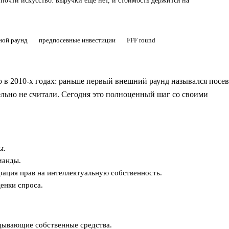
почти искусство: выручки ещё нет, и стоимость держится на
ной раунд
предпосевные инвестиции
FFF round
ю в 2010-х годах: раньше первый внешний раунд назывался посе
дельно не считали. Сегодня это полноценный шаг со своими
ы.
манды.
ация прав на интеллектуальную собственность.
енки спроса.
дывающие собственные средства.