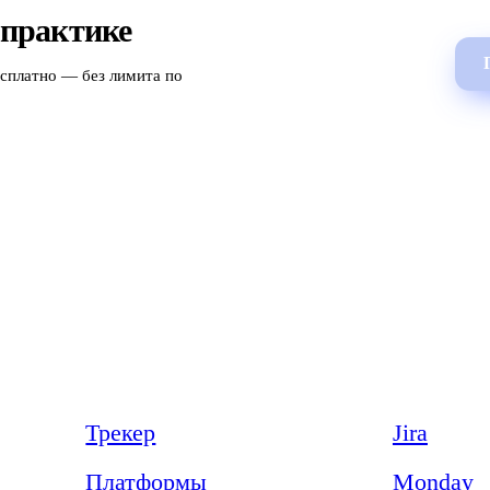
 практике
есплатно — без лимита по
Продукт
Сравнения
Трекер
Jira
Платформы
Monday