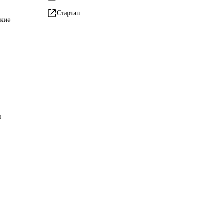
Стартап
ские
и