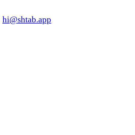
hi@shtab.app
Санкт-Петербург,
Синопская наб., 50а
ИНН 7839130405
ОГРН 1207800109065
Реестр ПО