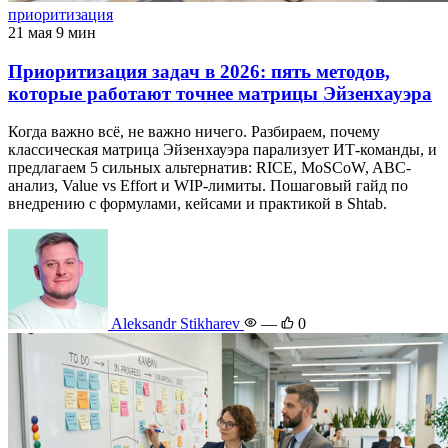
приоритизация
21 мая
9 мин
Приоритизация задач в 2026: пять методов,
которые работают точнее матрицы Эйзенхауэра
Когда важно всё, не важно ничего. Разбираем, почему
классическая матрица Эйзенхауэра парализует ИТ-команды, и
предлагаем 5 сильных альтернатив: RICE, MoSCoW, ABC-
анализ, Value vs Effort и WIP-лимиты. Пошаговый гайд по
внедрению с формулами, кейсами и практикой в Shtab.
Aleksandr Stikharev
—
0