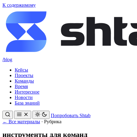
К содержимому
/blog
Кейсы
Проекты
Команды
Время
Интересное
Новости
База знаний
Попробовать Shtab
← Все материалы
·
Рубрика
инструменты для команд