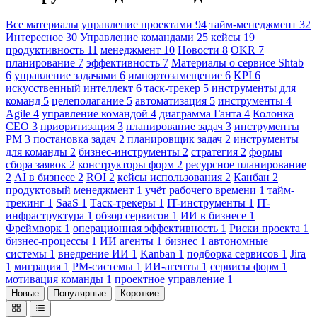
Все материалы
управление проектами
94
тайм-менеджмент
32
Интересное
30
Управление командами
25
кейсы
19
продуктивность
11
менеджмент
10
Новости
8
OKR
7
планирование
7
эффективность
7
Материалы о сервисе Shtab
6
управление задачами
6
импортозамещение
6
KPI
6
искусственный интеллект
6
таск-трекер
5
инструменты для
команд
5
целеполагание
5
автоматизация
5
инструменты
4
Agile
4
управление командой
4
диаграмма Ганта
4
Колонка
CEO
3
приоритизация
3
планирование задач
3
инструменты
PM
3
постановка задач
2
планировщик задач
2
инструменты
для команды
2
бизнес-инструменты
2
стратегия
2
формы
сбора заявок
2
конструкторы форм
2
ресурсное планирование
2
AI в бизнесе
2
ROI
2
кейсы использования
2
Канбан
2
продуктовый менеджмент
1
учёт рабочего времени
1
тайм-
трекинг
1
SaaS
1
Таск-трекеры
1
IT-инструменты
1
IT-
инфраструктура
1
обзор сервисов
1
ИИ в бизнесе
1
Фреймворк
1
операционная эффективность
1
Риски проекта
1
бизнес-процессы
1
ИИ агенты
1
бизнес
1
автономные
системы
1
внедрение ИИ
1
Kanban
1
подборка сервисов
1
Jira
1
миграция
1
PM-системы
1
ИИ-агенты
1
сервисы форм
1
мотивация команды
1
проектное управление
1
Новые
Популярные
Короткие