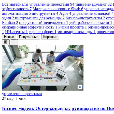
Все материалы
управление проектами
94
тайм-менеджмент
32
эффективность
7
Материалы о сервисе Shtab
6
управление зад
автоматизация
5
инструменты
4
Agile
4
управление командой
4
задач
2
инструменты для команды
2
бизнес-инструменты
2
стр
Канбан
2
продуктовый менеджмент
1
учёт рабочего времени
1
операционная эффективность
1
Риски проекта
1
бизнес-проце
1
ИИ-агенты
1
сервисы форм
1
мотивация команды
1
проектно
Новые
Популярные
Короткие
управление проектами
27 мар.
7 мин
Бизнес-модель Остервальдера: руководство по Bu