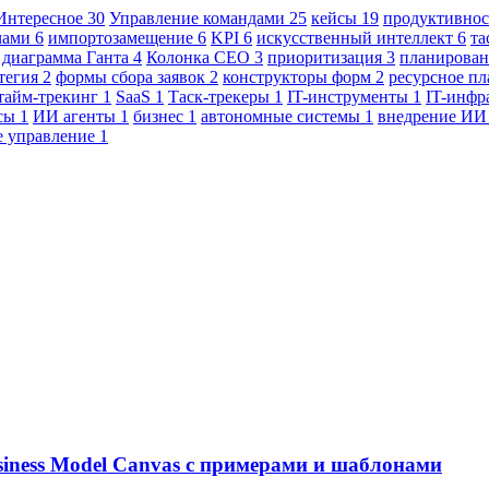
Интересное
30
Управление командами
25
кейсы
19
продуктивно
ачами
6
импортозамещение
6
KPI
6
искусственный интеллект
6
та
диаграмма Ганта
4
Колонка CEO
3
приоритизация
3
планирован
атегия
2
формы сбора заявок
2
конструкторы форм
2
ресурсное п
тайм-трекинг
1
SaaS
1
Таск-трекеры
1
IT-инструменты
1
IT-инфр
ссы
1
ИИ агенты
1
бизнес
1
автономные системы
1
внедрение И
е управление
1
siness Model Canvas с примерами и шаблонами