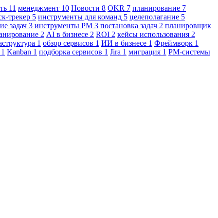
сть
11
менеджмент
10
Новости
8
OKR
7
планирование
7
ск-трекер
5
инструменты для команд
5
целеполагание
5
ие задач
3
инструменты PM
3
постановка задач
2
планировщик
ланирование
2
AI в бизнесе
2
ROI
2
кейсы использования
2
аструктура
1
обзор сервисов
1
ИИ в бизнесе
1
Фреймворк
1
И
1
Kanban
1
подборка сервисов
1
Jira
1
миграция
1
PM-системы