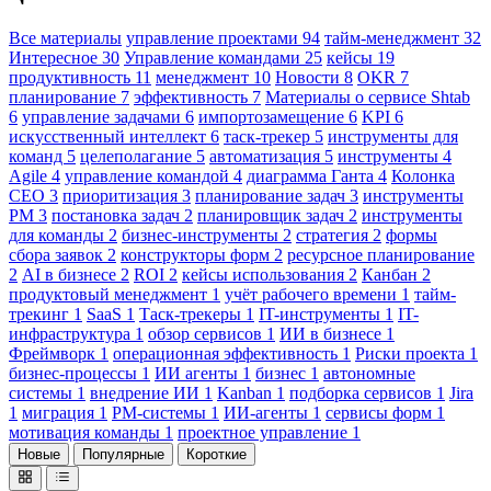
Все материалы
управление проектами
94
тайм-менеджмент
32
Интересное
30
Управление командами
25
кейсы
19
продуктивность
11
менеджмент
10
Новости
8
OKR
7
планирование
7
эффективность
7
Материалы о сервисе Shtab
6
управление задачами
6
импортозамещение
6
KPI
6
искусственный интеллект
6
таск-трекер
5
инструменты для
команд
5
целеполагание
5
автоматизация
5
инструменты
4
Agile
4
управление командой
4
диаграмма Ганта
4
Колонка
CEO
3
приоритизация
3
планирование задач
3
инструменты
PM
3
постановка задач
2
планировщик задач
2
инструменты
для команды
2
бизнес-инструменты
2
стратегия
2
формы
сбора заявок
2
конструкторы форм
2
ресурсное планирование
2
AI в бизнесе
2
ROI
2
кейсы использования
2
Канбан
2
продуктовый менеджмент
1
учёт рабочего времени
1
тайм-
трекинг
1
SaaS
1
Таск-трекеры
1
IT-инструменты
1
IT-
инфраструктура
1
обзор сервисов
1
ИИ в бизнесе
1
Фреймворк
1
операционная эффективность
1
Риски проекта
1
бизнес-процессы
1
ИИ агенты
1
бизнес
1
автономные
системы
1
внедрение ИИ
1
Kanban
1
подборка сервисов
1
Jira
1
миграция
1
PM-системы
1
ИИ-агенты
1
сервисы форм
1
мотивация команды
1
проектное управление
1
Новые
Популярные
Короткие