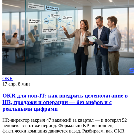
OKR
17 апр.
8 мин
OKR для non-IT: как внедрить целеполагание в
HR, продажи и операции — без мифов и с
реальными цифрами
HR-директор закрыл 47 вакансий за квартал — и потерял 52
человека за тот же период. Формально KPI выполнен,
фактически компания движется назад. Разбираем, как OKR