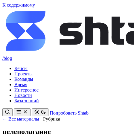
К содержимому
/blog
Кейсы
Проекты
Команды
Время
Интересное
Новости
База знаний
Попробовать Shtab
← Все материалы
·
Рубрика
целеполагание