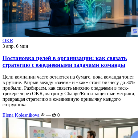
OKR
3 апр.
6 мин
Постановка целей в организации: как связать
стратегию с ежедневными задачами команды
Цели компании часто остаются на бумаге, пока команда тонет
в рутине. Разрыв между «зачем» и «как» стоит бизнесу до 30%
прибыли. Разбираем, как связать миссию с задачами в таск-
трекере через OKR, матрицу Change/Run и защитные метрики,
превращая стратегию в ежедневную привычку каждого
сотрудника.
Elena Kolesnikova
—
0