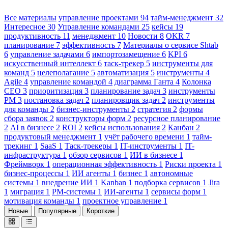
Все материалы
управление проектами
94
тайм-менеджмент
32
Интересное
30
Управление командами
25
кейсы
19
продуктивность
11
менеджмент
10
Новости
8
OKR
7
планирование
7
эффективность
7
Материалы о сервисе Shtab
6
управление задачами
6
импортозамещение
6
KPI
6
искусственный интеллект
6
таск-трекер
5
инструменты для
команд
5
целеполагание
5
автоматизация
5
инструменты
4
Agile
4
управление командой
4
диаграмма Ганта
4
Колонка
CEO
3
приоритизация
3
планирование задач
3
инструменты
PM
3
постановка задач
2
планировщик задач
2
инструменты
для команды
2
бизнес-инструменты
2
стратегия
2
формы
сбора заявок
2
конструкторы форм
2
ресурсное планирование
2
AI в бизнесе
2
ROI
2
кейсы использования
2
Канбан
2
продуктовый менеджмент
1
учёт рабочего времени
1
тайм-
трекинг
1
SaaS
1
Таск-трекеры
1
IT-инструменты
1
IT-
инфраструктура
1
обзор сервисов
1
ИИ в бизнесе
1
Фреймворк
1
операционная эффективность
1
Риски проекта
1
бизнес-процессы
1
ИИ агенты
1
бизнес
1
автономные
системы
1
внедрение ИИ
1
Kanban
1
подборка сервисов
1
Jira
1
миграция
1
PM-системы
1
ИИ-агенты
1
сервисы форм
1
мотивация команды
1
проектное управление
1
Новые
Популярные
Короткие