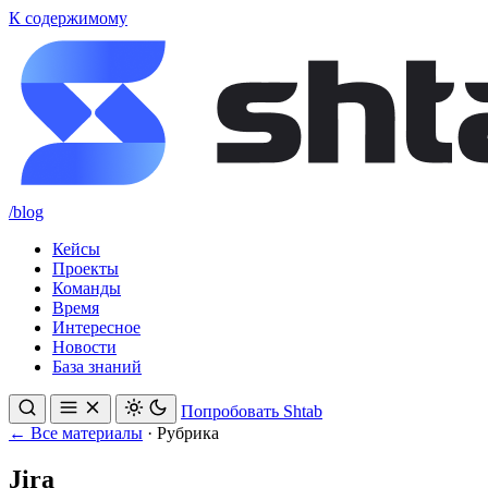
К содержимому
/blog
Кейсы
Проекты
Команды
Время
Интересное
Новости
База знаний
Попробовать Shtab
← Все материалы
·
Рубрика
Jira