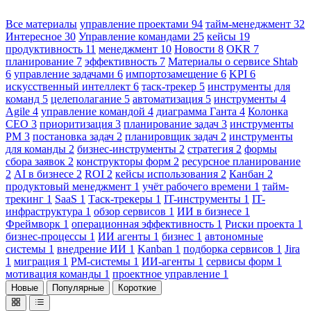
Все материалы
управление проектами
94
тайм-менеджмент
32
Интересное
30
Управление командами
25
кейсы
19
продуктивность
11
менеджмент
10
Новости
8
OKR
7
планирование
7
эффективность
7
Материалы о сервисе Shtab
6
управление задачами
6
импортозамещение
6
KPI
6
искусственный интеллект
6
таск-трекер
5
инструменты для
команд
5
целеполагание
5
автоматизация
5
инструменты
4
Agile
4
управление командой
4
диаграмма Ганта
4
Колонка
CEO
3
приоритизация
3
планирование задач
3
инструменты
PM
3
постановка задач
2
планировщик задач
2
инструменты
для команды
2
бизнес-инструменты
2
стратегия
2
формы
сбора заявок
2
конструкторы форм
2
ресурсное планирование
2
AI в бизнесе
2
ROI
2
кейсы использования
2
Канбан
2
продуктовый менеджмент
1
учёт рабочего времени
1
тайм-
трекинг
1
SaaS
1
Таск-трекеры
1
IT-инструменты
1
IT-
инфраструктура
1
обзор сервисов
1
ИИ в бизнесе
1
Фреймворк
1
операционная эффективность
1
Риски проекта
1
бизнес-процессы
1
ИИ агенты
1
бизнес
1
автономные
системы
1
внедрение ИИ
1
Kanban
1
подборка сервисов
1
Jira
1
миграция
1
PM-системы
1
ИИ-агенты
1
сервисы форм
1
мотивация команды
1
проектное управление
1
Новые
Популярные
Короткие