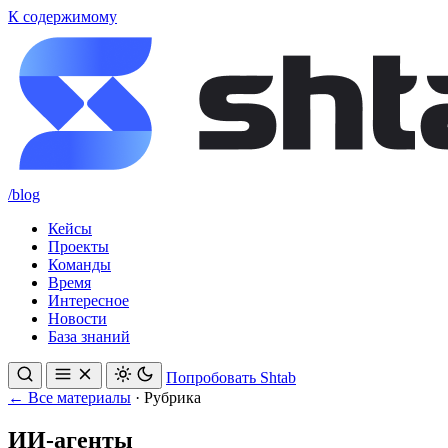
К содержимому
/blog
Кейсы
Проекты
Команды
Время
Интересное
Новости
База знаний
Попробовать Shtab
← Все материалы
·
Рубрика
ИИ-агенты