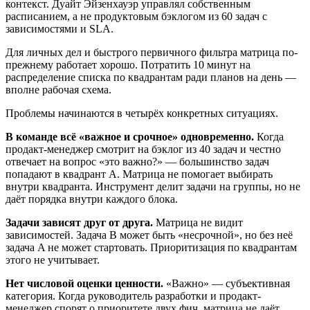
контекст. Дуайт Эйзенхауэр управлял собственным
расписанием, а не продуктовым бэклогом из 60 задач с
зависимостями и SLA.
Для личных дел и быстрого первичного фильтра матрица по-
прежнему работает хорошо. Потратить 10 минут на
распределение списка по квадрантам ради планов на день —
вполне рабочая схема.
Проблемы начинаются в четырёх конкретных ситуациях.
В команде всё «важное и срочное» одновременно.
Когда
продакт-менеджер смотрит на бэклог из 40 задач и честно
отвечает на вопрос «это важно?» — большинство задач
попадают в квадрант A. Матрица не помогает выбирать
внутри квадранта. Инструмент делит задачи на группы, но не
даёт порядка внутри каждого блока.
Задачи зависят друг от друга.
Матрица не видит
зависимостей. Задача B может быть «несрочной», но без неё
задача A не может стартовать. Приоритизация по квадрантам
этого не учитывает.
Нет числовой оценки ценности.
«Важно» — субъективная
категория. Когда руководитель разработки и продакт-
менеджер спорят о приоритете двух фич, матрица не даёт