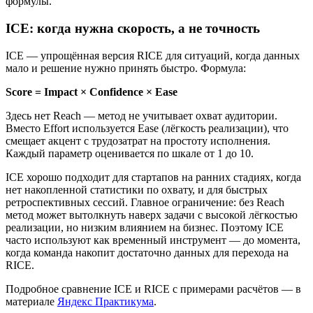
формулы.
ICE: когда нужна скорость, а не точность
ICE — упрощённая версия RICE для ситуаций, когда данных
мало и решение нужно принять быстро. Формула:
Score = Impact × Confidence × Ease
Здесь нет Reach — метод не учитывает охват аудитории.
Вместо Effort используется Ease (лёгкость реализации), что
смещает акцент с трудозатрат на простоту исполнения.
Каждый параметр оценивается по шкале от 1 до 10.
ICE хорошо подходит для стартапов на ранних стадиях, когда
нет накопленной статистики по охвату, и для быстрых
ретроспективных сессий. Главное ограничение: без Reach
метод может вытолкнуть наверх задачи с высокой лёгкостью
реализации, но низким влиянием на бизнес. Поэтому ICE
часто используют как временный инструмент — до момента,
когда команда накопит достаточно данных для перехода на
RICE.
Подробное сравнение ICE и RICE с примерами расчётов — в
материале
Яндекс Практикума
.