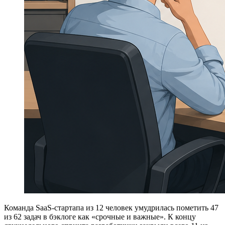
Команда SaaS-стартапа из 12 человек умудрилась пометить 47
из 62 задач в бэклоге как «срочные и важные». К концу