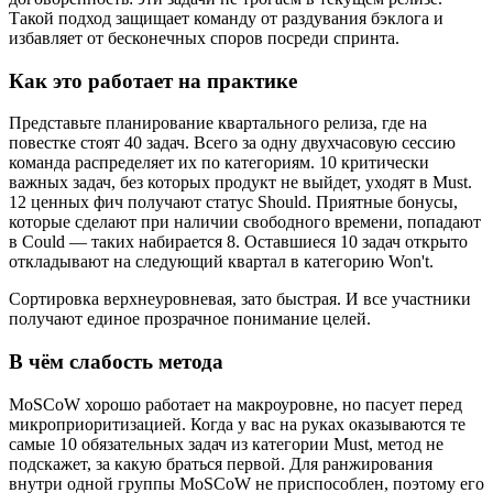
Такой подход защищает команду от раздувания бэклога и
избавляет от бесконечных споров посреди спринта.
Как это работает на практике
Представьте планирование квартального релиза, где на
повестке стоят 40 задач. Всего за одну двухчасовую сессию
команда распределяет их по категориям. 10 критически
важных задач, без которых продукт не выйдет, уходят в Must.
12 ценных фич получают статус Should. Приятные бонусы,
которые сделают при наличии свободного времени, попадают
в Could — таких набирается 8. Оставшиеся 10 задач открыто
откладывают на следующий квартал в категорию Won't.
Сортировка верхнеуровневая, зато быстрая. И все участники
получают единое прозрачное понимание целей.
В чём слабость метода
MoSCoW хорошо работает на макроуровне, но пасует перед
микроприоритизацией. Когда у вас на руках оказываются те
самые 10 обязательных задач из категории Must, метод не
подскажет, за какую браться первой. Для ранжирования
внутри одной группы MoSCoW не приспособлен, поэтому его