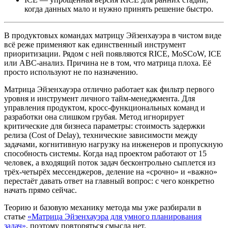
когда данных мало и нужно принять решение быстро.
В продуктовых командах матрицу Эйзенхауэра в чистом виде
всё реже применяют как единственный инструмент
приоритизации. Рядом с ней появляются RICE, MoSCoW, ICE
или ABC-анализ. Причина не в том, что матрица плоха. Её
просто используют не по назначению.
Матрица Эйзенхауэра отлично работает как фильтр первого
уровня и инструмент личного тайм-менеджмента. Для
управления продуктом, кросс-функциональных команд и
разработки она слишком грубая. Метод игнорирует
критические для бизнеса параметры: стоимость задержки
релиза (Cost of Delay), технические зависимости между
задачами, когнитивную нагрузку на инженеров и пропускную
способность системы. Когда над проектом работают от 15
человек, а входящий поток задач бесконтрольно сыплется из
трёх-четырёх мессенджеров, деление на «срочно» и «важно»
перестаёт давать ответ на главный вопрос: с чего конкретно
начать прямо сейчас.
Теорию и базовую механику метода мы уже разбирали в
статье
«Матрица Эйзенхауэра для умного планирования
задач»
, поэтому повторяться смысла нет.