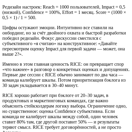
Редизайн настроек: Reach = 1000 пользователей, Impact = 0,5
(низкий), Confidence = 100%, Effort = 1 месяц. Score = (1000 ×
0,5 × 1) / 1 = 500.
Цифры остужают эмоции. Интуитивно все ставили на
онбординг, но за счёт двойного охвата и быстрой разработки
победил редизайн. Фокус дискуссии сместился с
субъективного «я считаю» на конструктивное: «Давайте
пересмотрим оценку Impact для первой задачи — может, она
выше 2?».
Именно в этом главная ценность RICE: он превращает спор
«что важнее» в разговор о конкретных оценках и допущениях.
Первые две сессии с RICE обычно занимают по два часа —
команда калибрует шкалы. Потом приоритизация бэклога из
30 задач укладывается в 30–40 минут.
RICE хорошо работает при бэклоге от 20–30 задач, в
продуктовых и маркетинговых командах, где важно
объяснить стейкхолдерам логику выбора. Ограничение одно,
но существенное: оценка Confidence субъективна. Если
команда не калибрует шкалы между собой, один человек
ставит 80% там, где другой поставит 50% — и результаты
теряют смысл. RICE требует договорённостей, а не просто