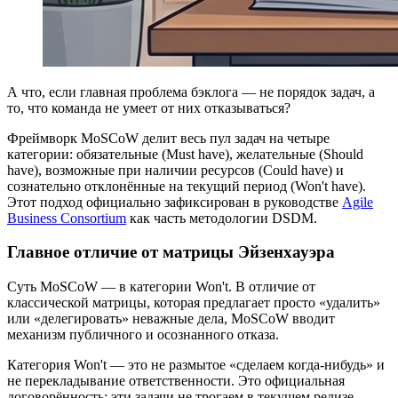
А что, если главная проблема бэклога — не порядок задач, а
то, что команда не умеет от них отказываться?
Фреймворк MoSCoW делит весь пул задач на четыре
категории: обязательные (Must have), желательные (Should
have), возможные при наличии ресурсов (Could have) и
сознательно отклонённые на текущий период (Won't have).
Этот подход официально зафиксирован в руководстве
Agile
Business Consortium
как часть методологии DSDM.
Главное отличие от матрицы Эйзенхауэра
Суть MoSCoW — в категории Won't. В отличие от
классической матрицы, которая предлагает просто «удалить»
или «делегировать» неважные дела, MoSCoW вводит
механизм публичного и осознанного отказа.
Категория Won't — это не размытое «сделаем когда-нибудь» и
не перекладывание ответственности. Это официальная
договорённость: эти задачи не трогаем в текущем релизе.