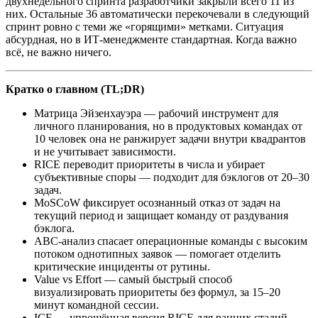
двухнедельного спринта разработчики закрыли всего 11 из
них. Остальные 36 автоматически перекочевали в следующий
спринт ровно с теми же «горящими» метками. Ситуация
абсурдная, но в ИТ-менеджменте стандартная. Когда важно
всё, не важно ничего.
Кратко о главном (TL;DR)
Матрица Эйзенхауэра — рабочий инструмент для
личного планирования, но в продуктовых командах от
10 человек она не ранжирует задачи внутри квадрантов
и не учитывает зависимости.
RICE переводит приоритеты в числа и убирает
субъективные споры — подходит для бэклогов от 20–30
задач.
MoSCoW фиксирует осознанный отказ от задач на
текущий период и защищает команду от раздувания
бэклога.
ABC-анализ спасает операционные команды с высоким
потоком однотипных заявок — помогает отделить
критические инциденты от рутины.
Value vs Effort — самый быстрый способ
визуализировать приоритеты без формул, за 15–20
минут командной сессии.
ICE — упрощённая версия RICE для ранних стадий,