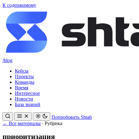
К содержимому
/blog
Кейсы
Проекты
Команды
Время
Интересное
Новости
База знаний
Попробовать Shtab
← Все материалы
·
Рубрика
приоритизация