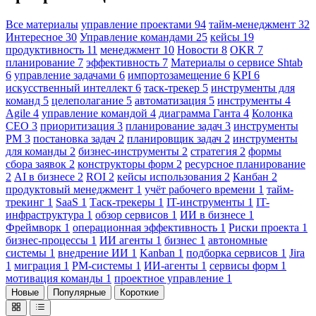
Все материалы
управление проектами
94
тайм-менеджмент
32
Интересное
30
Управление командами
25
кейсы
19
продуктивность
11
менеджмент
10
Новости
8
OKR
7
планирование
7
эффективность
7
Материалы о сервисе Shtab
6
управление задачами
6
импортозамещение
6
KPI
6
искусственный интеллект
6
таск-трекер
5
инструменты для
команд
5
целеполагание
5
автоматизация
5
инструменты
4
Agile
4
управление командой
4
диаграмма Ганта
4
Колонка
CEO
3
приоритизация
3
планирование задач
3
инструменты
PM
3
постановка задач
2
планировщик задач
2
инструменты
для команды
2
бизнес-инструменты
2
стратегия
2
формы
сбора заявок
2
конструкторы форм
2
ресурсное планирование
2
AI в бизнесе
2
ROI
2
кейсы использования
2
Канбан
2
продуктовый менеджмент
1
учёт рабочего времени
1
тайм-
трекинг
1
SaaS
1
Таск-трекеры
1
IT-инструменты
1
IT-
инфраструктура
1
обзор сервисов
1
ИИ в бизнесе
1
Фреймворк
1
операционная эффективность
1
Риски проекта
1
бизнес-процессы
1
ИИ агенты
1
бизнес
1
автономные
системы
1
внедрение ИИ
1
Kanban
1
подборка сервисов
1
Jira
1
миграция
1
PM-системы
1
ИИ-агенты
1
сервисы форм
1
мотивация команды
1
проектное управление
1
Новые
Популярные
Короткие