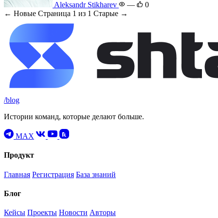
Aleksandr Stikharev
—
0
← Новые
Страница 1 из 1
Старые →
/blog
Истории команд, которые делают больше.
MAX
Продукт
Главная
Регистрация
База знаний
Блог
Кейсы
Проекты
Новости
Авторы