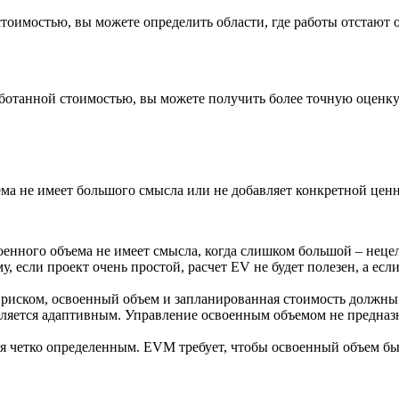
оимостью, вы можете определить области, где работы отстают о
аботанной стоимостью, вы можете получить более точную оценк
ема не имеет большого смысла или не добавляет конкретной ценн
оенного объема не имеет смысла, когда слишком большой – неце
 если проект очень простой, расчет EV не будет полезен, а есл
с риском, освоенный объем и запланированная стоимость должны
является адаптивным. Управление освоенным объемом не предназн
я четко определенным. EVM требует, чтобы освоенный объем был 