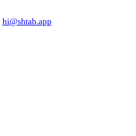
hi@shtab.app
Санкт-Петербург,
Синопская наб., 50а
ИНН 7839130405
ОГРН 1207800109065
Реестр ПО
Продукт
Трекер
Компания
Платформы
Вакансии
Сравнения